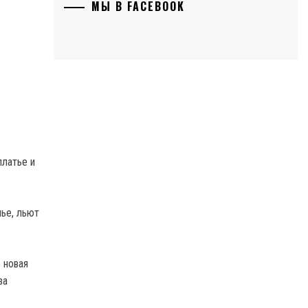
МЫ В FACEBOOK
платье и
ье, льют
 новая
за