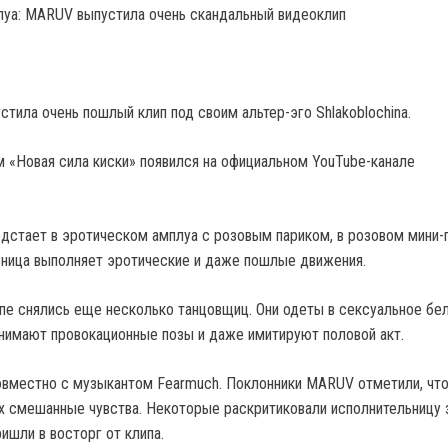
тила очень пошлый клип под своим альтер-эго Shlakoblochina.
м «Новая сила киски» появился на официальном YouTube-канале
едстает в эротическом амплуа с розовым париком, в розовом мини-
ьница выполняет эротические и даже пошлые движения.
е снялись еще несколько танцовщиц. Они одеты в сексуальное бел
инимают провокационные позы и даже имитируют половой акт.
овместно с музыкантом Fearmuch. Поклонники MARUV отметили, что
их смешанные чувства. Некоторые раскритиковали исполнительницу 
ишли в восторг от клипа.