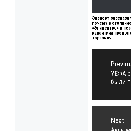
Эксперт рассказал
почему в столичн
«Эпицентре» в пе
карантина продол
торговля
Навигация
по
Previo
записям
УЕФА о
Previo
были п
post:
Next
Акселе