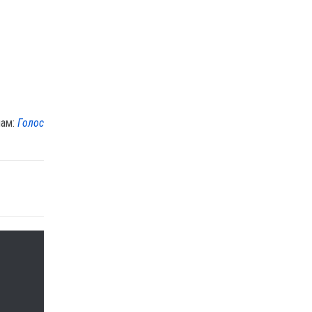
лам:
Голос