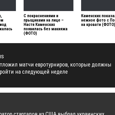
,
С покраснениями и
Каменских показа
ом
прыщиками на лице –
нежное фото с П
риод
Настя Каменских
на кровати (ФОТО
жалась
появилась без макияжа
(ФОТО)
us
тложил матчи евротурниров, которые должны
us
ройти на следующей неделе
ратор стартапов из США выбрал украинских