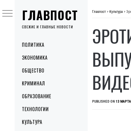
Skip
ГЛАВПОСТ
to
Главпост
>
Культура
>
Эр
content
ЭРОТ
СВЕЖИЕ И ГЛАВНЫЕ НОВОСТИ
Primary
ПОЛИТИКА
Menu
ВЫПУ
ЭКОНОМИКА
ОБЩЕСТВО
ВИДЕ
КРИМИНАЛ
ОБРАЗОВАНИЕ
PUBLISHED ON
13 МАРТА
ТЕХНОЛОГИИ
КУЛЬТУРА