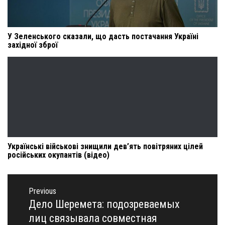
У Зеленського сказали, що дасть постачання Україні
західної зброї
Українські військові знищили дев’ять повітряних цілей
російських окупантів (відео)
Навигация
по
Previous
записям
Дело Шеремета: подозреваемых
Previous
post:
лиц связывала совместная