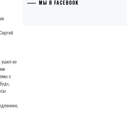
МЫ В FACEBOOK
ма.
Сергей
н ушел из
нии
лемы с
буд»,
осы
едленнее,