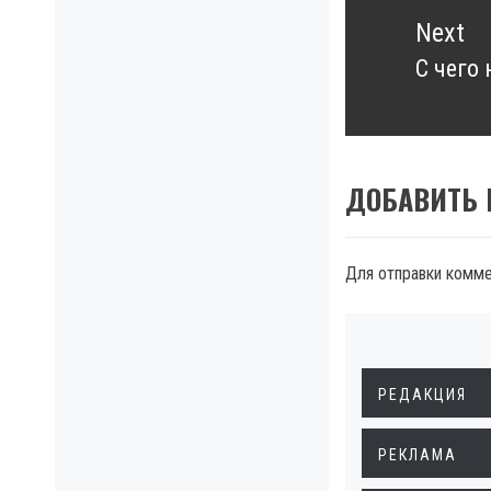
Next
С чего
Next
post:
ДОБАВИТЬ
Для отправки комм
РЕДАКЦИЯ
РЕКЛАМА