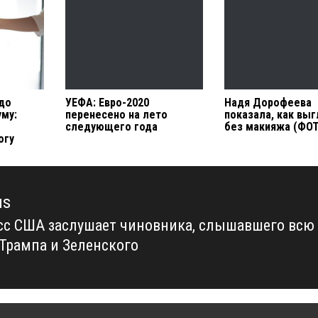
 до
УЕФА: Евро-2020
Надя Дорофеева
уму:
перенесено на лето
показала, как вы
следующего года
без макияжа (ФО
огу
us
сс США заслушает чиновника, слышавшего всю
us
 Трампа и Зеленского