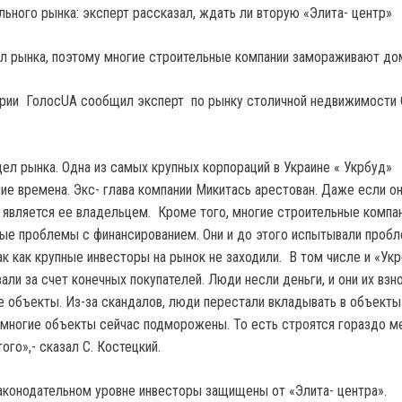
л рынка, поэтому многие строительные компании замораживают до
арии ГолосUA сообщил эксперт по рынку столичной недвижимости 
дел рынка. Одна из самых крупных корпораций в Украине « Укрбуд»
ие времена. Экс- глава компании Микитась арестован. Даже если о
н является ее владельцем. Кроме того, многие строительные компа
е проблемы с финансированием. Они и до этого испытывали проб
к как крупные инвесторы на рынок не заходили. В том числе и «Укр
ли за счет конечных покупателей. Люди несли деньги, и они их взн
е объекты. Из-за скандалов, люди перестали вкладывать в объекты
многие объекты сейчас подморожены. То есть строятся гораздо м
ого»,- сказал С. Костецкий.
 законодательном уровне инвесторы защищены от «Элита- центра».