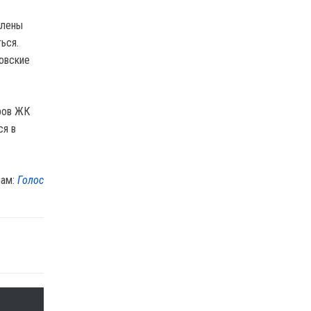
плены
ься.
ковские
ров ЖК
ся в
лам:
Голос