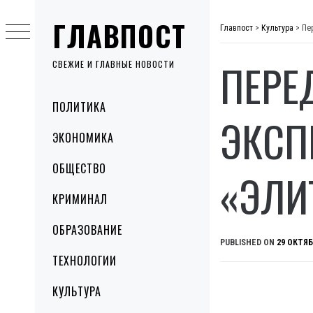
Skip
ГЛАВПОСТ
to
Главпост
>
Культура
>
Пе
content
ПЕРЕ
СВЕЖИЕ И ГЛАВНЫЕ НОВОСТИ
Primary
ПОЛИТИКА
Menu
ЭКСП
ЭКОНОМИКА
ОБЩЕСТВО
«ЭЛИ
КРИМИНАЛ
ОБРАЗОВАНИЕ
PUBLISHED ON
29 ОКТЯБ
ТЕХНОЛОГИИ
КУЛЬТУРА