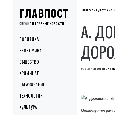
Skip
ГЛАВПОСТ
to
Главпост
>
Культура
>
А.
content
А. Д
СВЕЖИЕ И ГЛАВНЫЕ НОВОСТИ
Primary
ПОЛИТИКА
Menu
ДОРО
ЭКОНОМИКА
ОБЩЕСТВО
PUBLISHED ON
18 ОКТЯБ
КРИМИНАЛ
ОБРАЗОВАНИЕ
ТЕХНОЛОГИИ
КУЛЬТУРА
Министерство разви