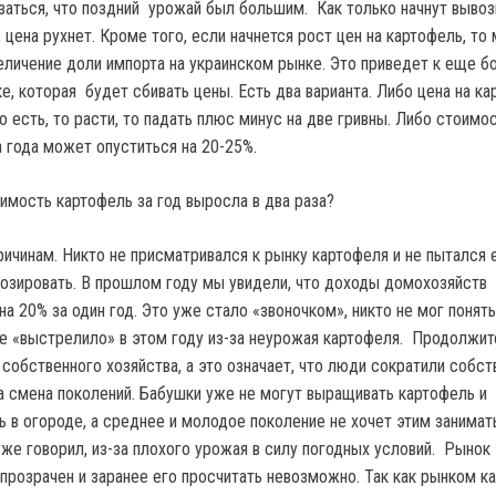
аться, что поздний урожай был большим. Как только начнут вывоз
 цена рухнет. Кроме того, если начнется рост цен на картофель, то
личение доли импорта на украинском рынке. Это приведет к еще б
е, которая будет сбивать цены. Есть два варианта. Либо цена на к
о есть, то расти, то падать плюс минус на две гривны. Либо стоимо
 года может опуститься на 20-25%.
имость картофель за год выросла в два раза?
ичинам. Никто не присматривался к рынку картофеля и не пытался 
нозировать. В прошлом году мы увидели, что доходы домохозяйств
а 20% за один год. Это уже стало «звоночком», никто не мог понять
ге «выстрелило» в этом году из-за неурожая картофеля. Продолжит
 собственного хозяйства, а это означает, что люди сократили собс
 смена поколений. Бабушки уже не могут выращивать картофель и
ь в огороде, а среднее и молодое поколение не хочет этим занимат
 уже говорил, из-за плохого урожая в силу погодных условий. Рынок
 прозрачен и заранее его просчитать невозможно. Так как рынком к