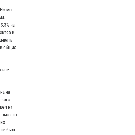
 Но мы
ми.
3,3% на
ектов и
дывать
 в общих
у нас
на на
евого
шел на
торых его
чно
 не было