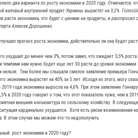
лило два варианта по росту экономики в 2020 году. Отмечается, ч
ый валовый внутренний продукт Украины вырастет на 3,2%. ГолосU
ли расти экономика, что будет с ценами на продукты, и расспросил 
перта Алексея Дорошенко.
улучшил прогноз роста экономики, действительно ли она будет раст
го ухудшил до менее чем 3%, потом завил, что ожидает 3,5% роста.
ми темпами нам нужно будет еще лет 50 расти до уровня экономики
м нельзя. Тем более мы слышали смелое заявление премьера Гонч
что экономика вырастит на 40% за 5 лет. Исходя из этого, могу сказа
 2019 года экономика выросла на 4,6%. При этом заявление Гончару
,5% в 2020 году говорит о том, что этот показатель хуже, чем в 2019
приятная внешняя конъюнктура по сельскому хозяйству. В следующ
 ситуация кардинально ухудшится. Хотя есть риски возникновения н
а. В этом случае мы можем что-то недополучить.
ьный рост экономики в 2020 году?