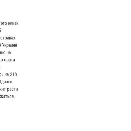
это никак
б
 странах
В Украине
ане на
го сорта
.
» на 21%.
Однако
жит расти
ижаться,