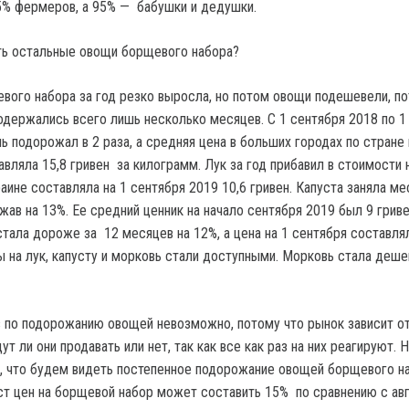
5% фермеров, а 95% — бабушки и дедушки.
ть остальные овощи борщевого набора?
ого набора за год резко выросла, но потом овощи подешевели, по
держались всего лишь несколько месяцев. С 1 сентября 2018 по 1
ь подорожал в 2 раза, а средняя цена в больших городах по стране 
вляла 15,8 гривен за килограмм. Лук за год прибавил в стоимости 
аине составляла на 1 сентября 2019 10,6 гривен. Капуста заняла ме
ав на 13%. Ее средний ценник на начало сентября 2019 был 9 гриве
тала дороже за 12 месяцев на 12%, а цена на 1 сентября составлял
ы на лук, капусту и морковь стали доступными. Морковь стала деше
з по подорожанию овощей невозможно, потому что рынок зависит о
ут ли они продавать или нет, так как все как раз на них реагируют. 
, что будем видеть постепенное подорожание овощей борщевого н
ост цен на борщевой набор может составить 15% по сравнению с ав