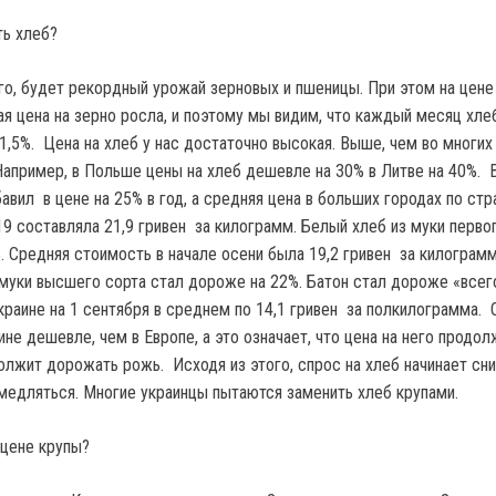
ть хлеб?
го, будет рекордный урожай зерновых и пшеницы. При этом на цене 
ая цена на зерно росла, и поэтому мы видим, что каждый месяц хле
1,5%. Цена на хлеб у нас достаточно высокая. Выше, чем во многих
Например, в Польше цены на хлеб дешевле на 30% в Литве на 40%. 
вил в цене на 25% в год, а средняя цена в больших городах по стр
19 составляла 21,9 гривен за килограмм. Белый хлеб из муки перво
. Средняя стоимость в начале осени была 19,2 гривен за килограмм
муки высшего сорта стал дороже на 22%. Батон стал дороже «всего
краине на 1 сентября в среднем по 14,1 гривен за полкилограмма. 
не дешевле, чем в Европе, а это означает, что цена на него продол
должит дорожать рожь. Исходя из этого, спрос на хлеб начинает сн
амедляться. Многие украинцы пытаются заменить хлеб крупами.
 цене крупы?