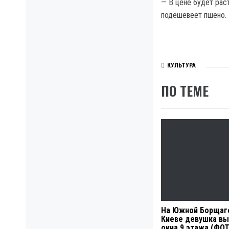
— В цене будет раст
подешевеет пшено.
КУЛЬТУРА
ПО ТЕМЕ
На Южной Борщаг
Киеве девушка вы
окна 9 этажа (ФО