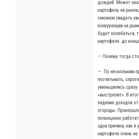
дождей. Может оказ
картофель на рынок,
сможем увидеть уве
конкуренции на рынк
будет колебаться, т
картофеля до конца
— Почему тогда сто
— По нескольким пр
посчитывать, спрог
уменьшились сразу н
«выстрелит». В ито
падение доходов от
огороды. Произошла
полноценно работат
одна причина, как я
картофеля очень не