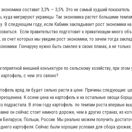
 экономики составит 3,3% — 3,5%. Это не самый худший показатель.
ы, куда мигрируют украинцы. Так экономика растет большими темпа
у. В следующем году, если Кабмин закладывает рост экономики на 
роваться. Если правительство подготовит к приватизации много объ
, за счет которых мы увидим рост экономики, то зачем тогда закла
кономики. Гончаруку нужно быть смелее в своих планах, а не только
агоприятной внешней конъектуре по сельскому хозяйству, при этом 
картофель, с чем это связно?
ртофель вряд ли будет сильно расти в цене. Причины следующие: це
ереоценена. К осени цена на картофель и на остальные овощи борщ
ко подрастала. В этом году картофель по темпам роста впервые вы
аине он сейчас стоит намного дороже, чем в других странах, из ко
ти Беларуси, Польши, России. Мы реально можем получить достато
днего картофеля. Сейчас были хорошие условия для сбора урожая,