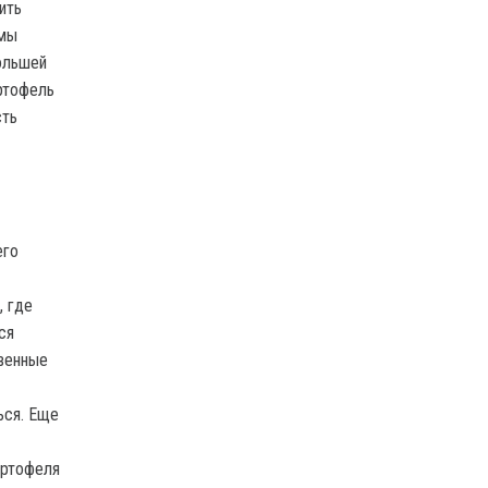
ить
 мы
ольшей
артофель
сть
его
, где
ся
твенные
ься. Еще
артофеля