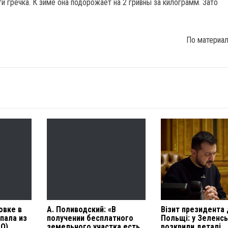
и гречка. К зиме она подорожает на 2 гривны за килограмм. Зато
По материа
овке в
А. Поливодский: «В
Візит президента
пала из
получении бесплатного
Польщі: у Зеленс
ТО)
земельного участка есть
розкрили деталі