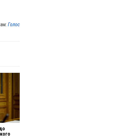
лам:
Голос
 до
ького