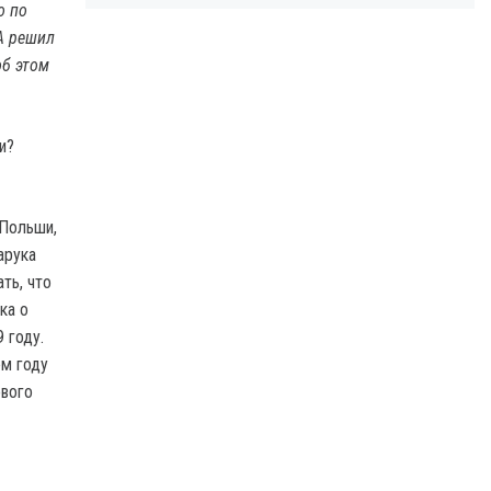
то
по
A решил
об этом
и?
 Польши,
арука
ть, что
ка о
 году.
ем году
ового