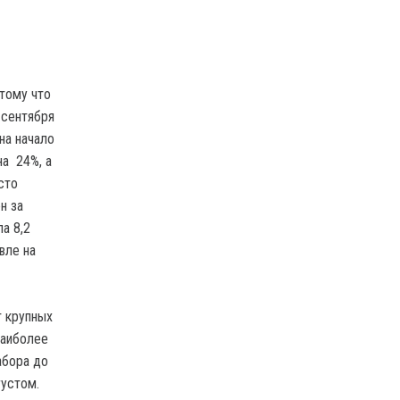
тому что
 сентября
на начало
на 24%, а
сто
н за
а 8,2
вле на
т крупных
Наиболее
абора до
густом.