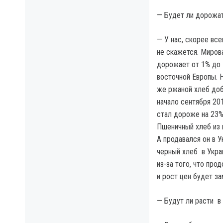
— Будет ли дорожа
— У нас, скорее все
не скажется. Миров
дорожает от 1% до 
восточной Европы. 
же ржаной хлеб доба
начало сентября 20
стал дороже на 23%
Пшеничный хлеб из 
А продавался он в У
черный хлеб в Украи
из-за того, что про
и рост цен будет з
— Будут ли расти в