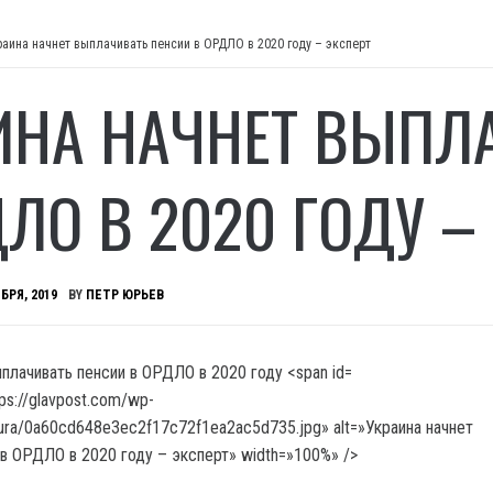
раина начнет выплачивать пенсии в ОРДЛО в 2020 году – эксперт
ИНА НАЧНЕТ ВЫПЛ
ДЛО В 2020 ГОДУ –
БРЯ, 2019
BY
ПЕТР ЮРЬЕВ
tps://glavpost.com/wp-
tura/0a60cd648e3ec2f17c72f1ea2ac5d735.jpg» alt=»Украина начнет
 в ОРДЛО в 2020 году – эксперт» width=»100%» />