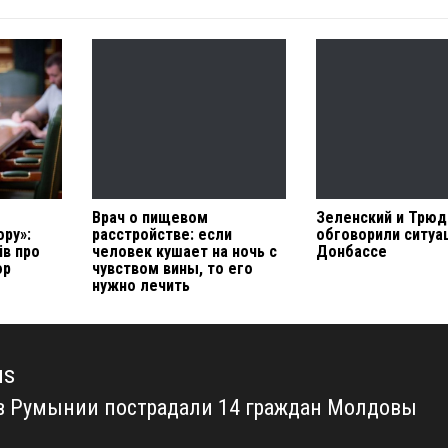
Врач о пищевом
Зеленский и Трю
ру»:
расстройстве: если
обговорили ситуа
ів про
человек кушает на ночь с
Донбассе
ор
чувством вины, то его
нужно лечить
us
в Румынии пострадали 14 граждан Молдовы
us