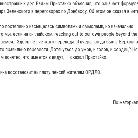
иностранных дел Вадим Пристайко объяснил, что означает формул
ра Зеленского в переговорах по Донбассу. Об этом он сказал в инт
о постепенно насыщалась символами и смыслами, но изначально
о мы, если на английском, reaching out to our own people beyond the
араемся… Здесь нет четкого перевода. Я вчера, когда был в Верховн
это правильно перевести. Дотянуться до умов, и голов, и сердец? Но
м понятно, что имеется в виду», — сказал Пристайко.
раина восстановит выплату пенсий жителям ОРДЛО.
По материа