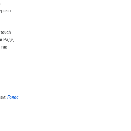
а
ервью.
 touch
ой Раде,
 так
лам:
Голос