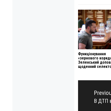
Функціонування
«зернового коридо
Зеленський допов
щоденний селект
Навигация
по
Previo
записям
В ДТП 
Previo