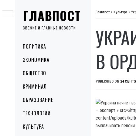
Skip
ГЛАВПОСТ
to
Главпост
>
Культура
>
Ук
content
УКРА
СВЕЖИЕ И ГЛАВНЫЕ НОВОСТИ
Primary
ПОЛИТИКА
Menu
В ОР
ЭКОНОМИКА
ОБЩЕСТВО
PUBLISHED ON
24 СЕНТЯ
КРИМИНАЛ
ОБРАЗОВАНИЕ
– эксперт » src=»ht
ТЕХНОЛОГИИ
content/uploads/kul
выплачивать пенсии
КУЛЬТУРА