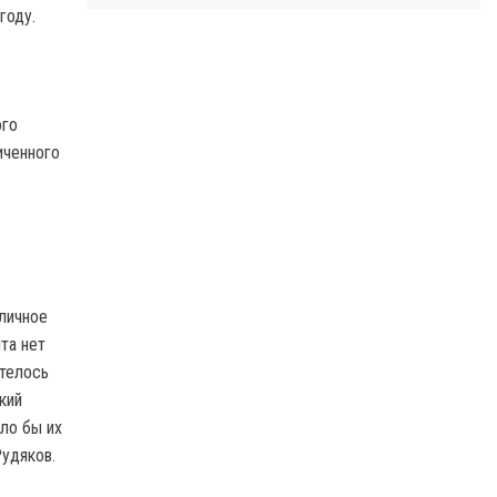
году.
ого
иченного
личное
та нет
отелось
кий
ло бы их
Рудяков.