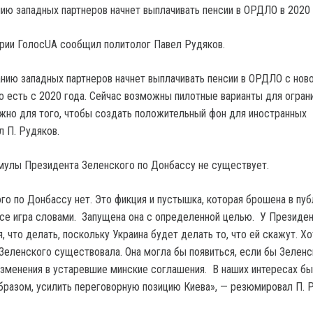
нию западных партнеров начнет выплачивать пенсии в ОРДЛО в 2020 
рии ГолосUA сообщил политолог Павел Рудяков.
анию западных партнеров начнет выплачивать пенсии в ОРДЛО с нов
о есть с 2020 года. Сейчас возможны пилотные варианты для огран
ужно для того, чтобы создать положительный фон для иностранных
л П. Рудяков.
мулы Президента Зеленского по Донбассу не существует.
о по Донбассу нет. Это фикция и пустышка, которая брошена в пуб
все игра словами. Запущена она с определенной целью. У Президен
 что делать, поскольку Украина будет делать то, что ей скажут. Х
Зеленского существовала. Она могла бы появиться, если бы Зеленс
зменения в устаревшие минские соглашения. В наших интересах бы
образом, усилить переговорную позицию Киева», — резюмировал П. 