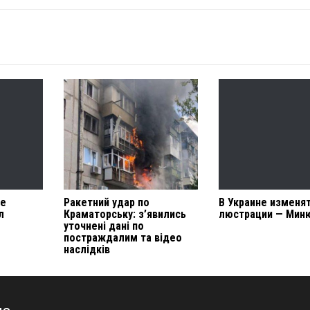
ые
Ракетний удар по
В Украине изменят
л
Краматорську: з’явились
люстрации — Мин
уточнені дані по
постраждалим та відео
наслідків