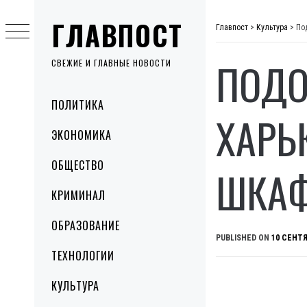
Skip
ГЛАВПОСТ
to
Главпост
>
Культура
>
По
content
ПОДО
СВЕЖИЕ И ГЛАВНЫЕ НОВОСТИ
Primary
ПОЛИТИКА
Menu
ХАРЬ
ЭКОНОМИКА
ОБЩЕСТВО
ШКА
КРИМИНАЛ
ОБРАЗОВАНИЕ
PUBLISHED ON
10 СЕНТЯ
ТЕХНОЛОГИИ
КУЛЬТУРА