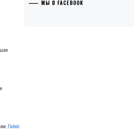
МЫ В FACEBOOK
бшая
и
лам:
Голос