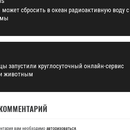
us
 может сбросить в океан радиоактивную воду с
us
имы
цы запустили круглосуточный онлайн-сервис
и животным
 КОММЕНТАРИЙ
ентария вам необходимо
авторизоваться
.