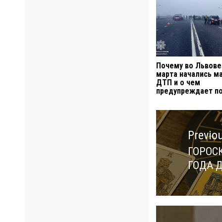
Почему во Львове
марта начались м
ДТП и о чем
предупреждает п
Навигация
по
Previo
записям
ГОРOС
Previo
ГОДА 
post: