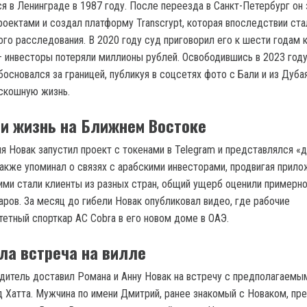
я в Ленинграде в 1987 году. После переезда в Санкт-Петербург он 
оектами и создал платформу Transcrypt, которая впоследствии ста
го расследования. В 2020 году суд приговорил его к шести годам 
 инвесторы потеряли миллионы рублей. Освободившись в 2023 году
основался за границей, публикуя в соцсетях фото с Бали и из Дубая
скошную жизнь.
 и жизнь на Ближнем Востоке
 Новак запустил проект с токенами в Telegram и представлялся «
также упоминал о связях с арабскими инвесторами, продвигая прил
шими стали клиенты из разных стран, общий ущерб оценили примерно
ров. За месяц до гибели Новак опубликовал видео, где рабочие
тетный спорткар AC Cobra в его новом доме в ОАЭ.
ла встреча на вилле
одитель доставил Романа и Анну Новак на встречу с предполагаемы
д Хатта. Мужчина по имени Дмитрий, ранее знакомый с Новаком, п