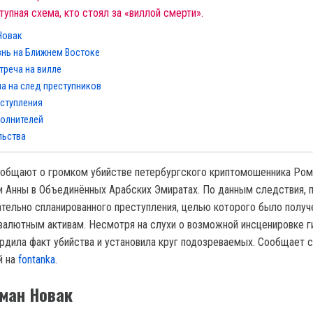
тупная схема, кто стоял за «виллой смерти».
Новак
знь на Ближнем Востоке
треча на вилле
а на след преступников
ступления
полнителей
льства
общают о громком убийстве петербургского криптомошенника Ром
ги Анны в Объединённых Арабских Эмиратах. По данным следствия, 
тельно спланированного преступления, целью которого было получ
овалютным активам. Несмотря на слухи о возможной инсценировке г
рдила факт убийства и установила круг подозреваемых. Сообщает с
й на
fontanka.
оман Новак