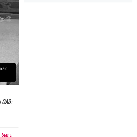
как
 ОАЭ:
к была