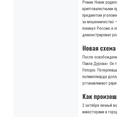
Роман Новак родилс
криптовалютными пр
предметом уголовно
за мошенничество —
покинул Россию и об
демонстрировал ро
Новая схема
После освобождения
Павла Дурова». Он 
Fintopio. Потерпев
полмиллиарда долла
устанавливают рари
Как произош
2 октября личный в
инвесторами в горо