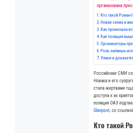
организована прес
Кто такой Роман 
Новая схема и жи
Как произошла вс
Как полиция вышл
Организаторы пре
Роль наёмных ис
Улики и доказате
Российские СМИ со
Новака и его супру
стала жертвами тща
доступа к их крипт
полиция ОАЭ подтве
Glavpost
, со ссылко
Кто такой Р