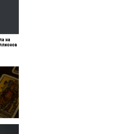
ла на
иллионов