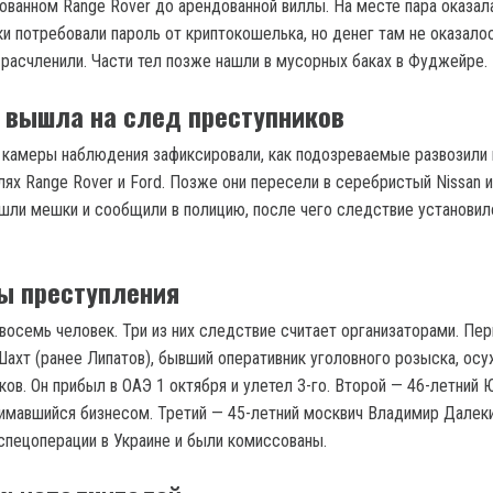
дованном Range Rover до арендованной виллы. На месте пара оказал
ки потребовали пароль от криптокошелька, но денег там не оказало
и расчленили. Части тел позже нашли в мусорных баках в Фуджейре.
 вышла на след преступников
 камеры наблюдения зафиксировали, как подозреваемые развозили 
ях Range Rover и Ford. Позже они пересели в серебристый Nissan и
ашли мешки и сообщили в полицию, после чего следствие установил
ы преступления
восемь человек. Три из них следствие считает организаторами. Пер
Шахт (ранее Липатов), бывший оперативник уголовного розыска, ос
ков. Он прибыл в ОАЭ 1 октября и улетел 3-го. Второй — 46-летний 
имавшийся бизнесом. Третий — 45-летний москвич Владимир Далеки
 спецоперации в Украине и были комиссованы.