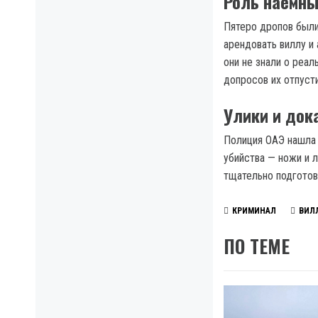
Роль наёмны
Пятеро дропов были
арендовать виллу и
они не знали о реал
допросов их отпусти
Улики и док
Полиция ОАЭ нашла 
убийства — ножи и 
тщательно подготов
КРИМИНАЛ
ВИЛ
ПО ТЕМЕ