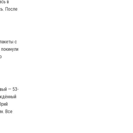
ась в
сь. После
пакеты с
 покинули
о
вый — 53-
уждённый
Юрий
н. Все