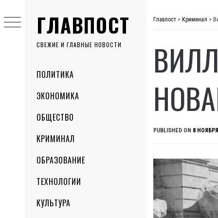
Skip
ГЛАВПОСТ
to
Главпост
>
Криминал
>
В
content
ВИЛЛ
СВЕЖИЕ И ГЛАВНЫЕ НОВОСТИ
Primary
ПОЛИТИКА
Menu
НОВА
ЭКОНОМИКА
ОБЩЕСТВО
PUBLISHED ON
8 НОЯБРЯ
КРИМИНАЛ
ОБРАЗОВАНИЕ
ТЕХНОЛОГИИ
КУЛЬТУРА