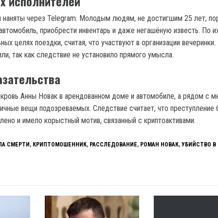
х исполнителей
 наняты через Telegram. Молодым людям, не достигшим 25 лет, по
 автомобиль, приобрести инвентарь и даже негашёную известь. По и
ьных целях поездки, считая, что участвуют в организации вечеринки.
ли, так как следствие не установило прямого умысла.
азательства
кровь Анны Новак в арендованном доме и автомобиле, а рядом с 
личные вещи подозреваемых. Следствие считает, что преступление
лено и имело корыстный мотив, связанный с криптоактивами.
ЛА СМЕРТИ
,
КРИПТОМОШЕННИК
,
РАССЛЕДОВАНИЕ
,
РОМАН НОВАК
,
УБИЙСТВО В