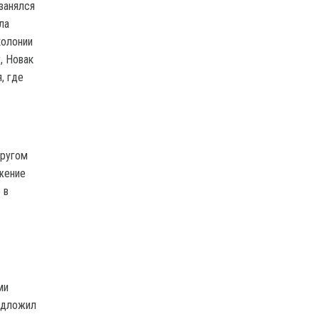
занялся
ла
колонии
, Новак
, где
другом
ожение
 в
ми
редложил