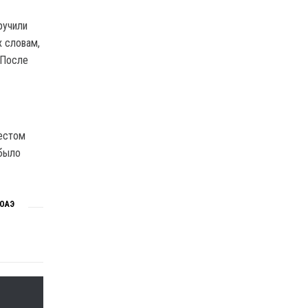
ручили
х словам,
 После
местом
 было
 ОАЭ