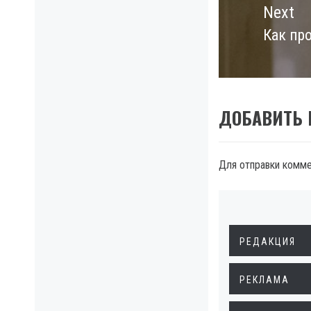
Next
Как пр
Next
post:
ДОБАВИТЬ
Для отправки комм
РЕДАКЦИЯ
РЕКЛАМА