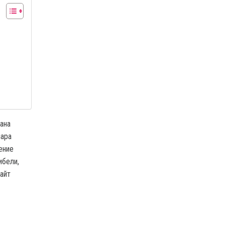
ана
пара
ение
ибели,
айт