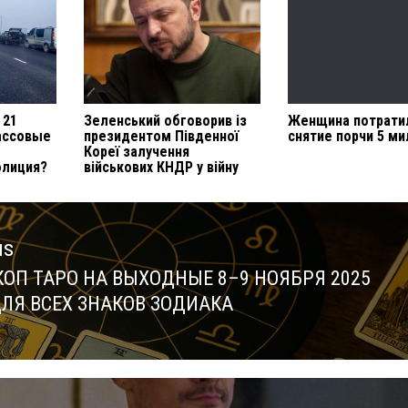
 21
Зеленський обговорив із
Женщина потрати
ассовые
президентом Південної
снятие порчи 5 м
Кореї залучення
олиция?
військових КНДР у війну
us
КОП ТАРО НА ВЫХОДНЫЕ 8–9 НОЯБРЯ 2025
us
ДЛЯ ВСЕХ ЗНАКОВ ЗОДИАКА