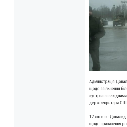
Адміністрація Дона
щодо звільнення біл
зустрічі зі західни
держсекретаря США
12 лютого Дональд 
щодо припинення рос