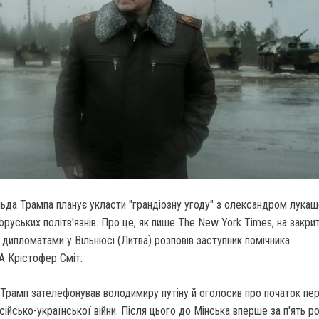
льда Трампа планує укласти "грандіозну угоду" з олександром лука
оруських політв'язнів. Про це, як пише The New York Times, на закрит
ми дипломатами у Вільнюсі (Литва) розповів заступник помічника
 Крістофер Сміт.
Трамп зателефонував володимиру путіну й оголосив про початок пер
ійсько-української війни. Після цього до Мінська вперше за п'ять ро