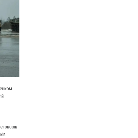
шенком
ій
еговорів
ків