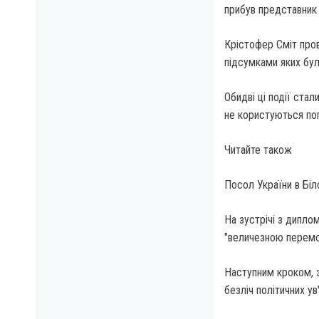
прибув представни
Крістофер Сміт про
підсумками яких бул
Обидві ці події стал
не користуються поп
Читайте також
Посол України в Біл
На зустрічі з дипло
"величезною перемог
Наступним кроком, з
безліч політичних ув