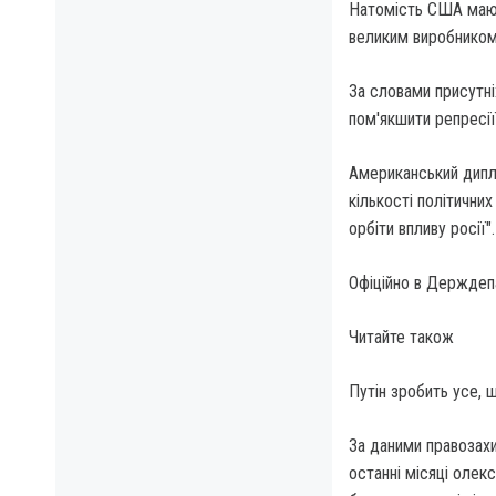
Натомість США мають
великим виробником 
За словами присутні
пом'якшити репресії 
Американський дипл
кількості політични
орбіти впливу росії".
Офіційно в Держдепа
Читайте також
Путін зробить усе, 
За даними правозахис
останні місяці олек