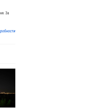
ня. За
робности