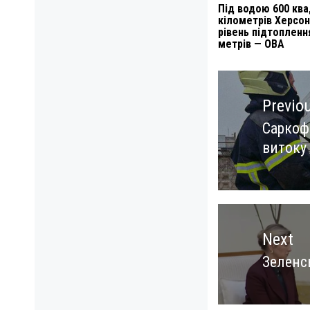
Під водою 600 кв
кілометрів Херсо
рівень підтопленн
метрів — ОВА
Навигация
по
Previo
записям
Саркофа
Previo
витоку 
post:
Next
Зеленс
Next
post: