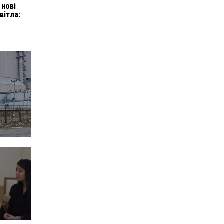
 нові
вітла: