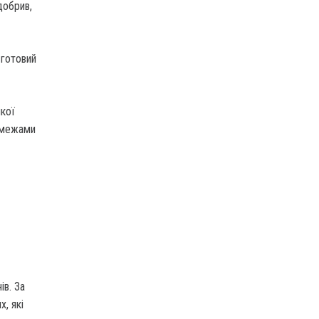
добрив,
 готовий
кої
а межами
ів. За
, які