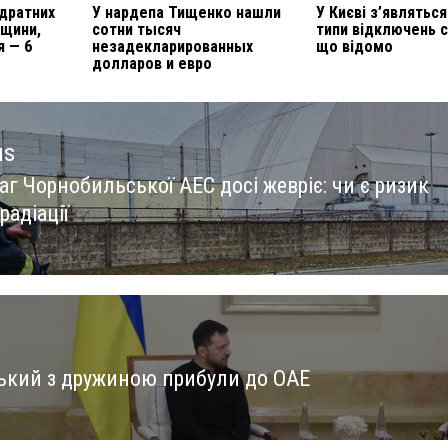
адратних
У нардепа Тищенко нашли
У Києві з’являться
нщини,
сотни тысяч
типи відключень с
я — 6
незадекларированных
що відомо
долларов и евро
us
г Чорнобильської АЕС досі жевріє: чи є ризик
us
радіації
ький з дружиною прибули до ОАЕ