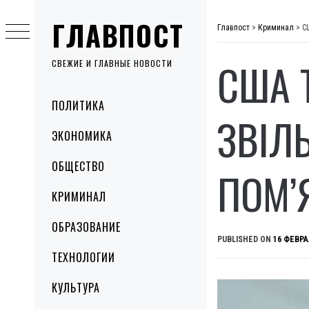
Skip
ГЛАВПОСТ
to
Главпост
>
Криминал
>
С
content
США 
СВЕЖИЕ И ГЛАВНЫЕ НОВОСТИ
Primary
ПОЛИТИКА
Menu
ЗВІЛ
ЭКОНОМИКА
ОБЩЕСТВО
ПОМ’
КРИМИНАЛ
ОБРАЗОВАНИЕ
PUBLISHED ON
16 ФЕВРА
ТЕХНОЛОГИИ
КУЛЬТУРА