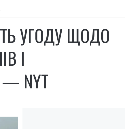
T
ЮТЬ УГОДУ ЩОДО
ІВ І
 — NYT