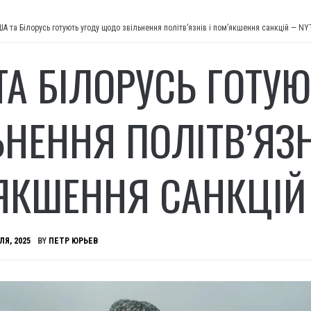
ША та Білорусь готують угоду щодо звільнення політв’язнів і пом’якшення санкцій — NY
ТА БІЛОРУСЬ ГОТУ
ЬНЕННЯ ПОЛІТВ’ЯЗН
ЯКШЕННЯ САНКЦІЙ
ЛЯ, 2025
BY
ПЕТР ЮРЬЕВ