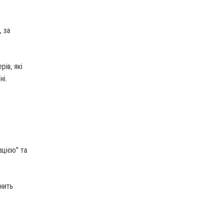
 за
рів, які
ні.
ацією" та
.
ьнить