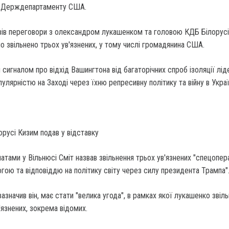
к Держдепартаменту США.
вів переговори з олександром лукашенком та головою КДБ Білорусі,
о звільнено трьох ув'язнених, у тому числі громадянина США.
и сигналом про відхід Вашингтона від багаторічних спроб ізоляції ліде
улярністю на Заході через їхню репресивну політику та війну в Украї
орусі Кизим подав у відставку
матами у Вільнюсі Сміт назвав звільнення трьох ув'язнених "спецопер
ою та відповіддю на політику світу через силу президента Трампа"
азначив він, має стати "велика угода", в рамках якої лукашенко звіл
'язнених, зокрема відомих.