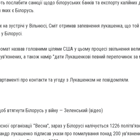
 послабити санкції щодо білоруських банків та експорту калійних 
яких є Білорусь.
х на зустрічі у Вільнюсі, Сміт отримав запевнення лукашенка, що той
у Білорусі.
омат назвав головними цілями США у цьому процесі звільнення вели
х ув'язнених, а також намір "дати Лукашенкові певний перепочинок з
ртаменті про контакти та угоду з Лукашенком не повідомляли.
щоб втягнути Білорусь у війну — Зеленський (відео)
ної організації "Весна", зараз у Білорусі налічується 1226 політв'язн
сандр лукашенко підписав укази про помилування понад 200 ув'язнених