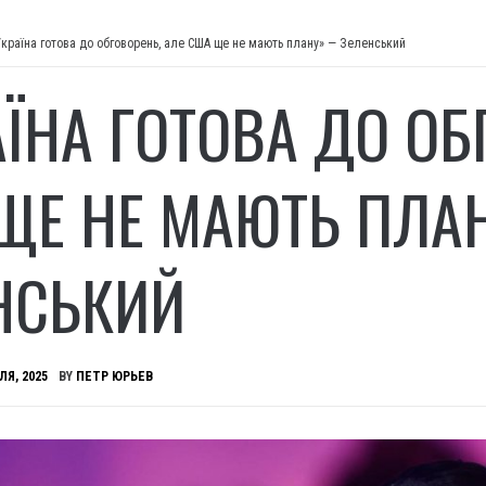
Україна готова до обговорень, але США ще не мають плану» — Зеленський
АЇНА ГОТОВА ДО ОБ
ЩЕ НЕ МАЮТЬ ПЛА
НСЬКИЙ
ЛЯ, 2025
BY
ПЕТР ЮРЬЕВ