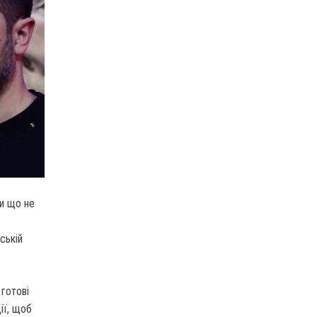
и що не
ській
 готові
ії, щоб