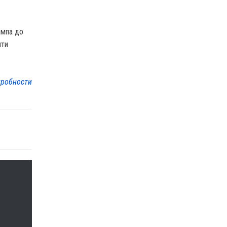
ампа до
ити
робности