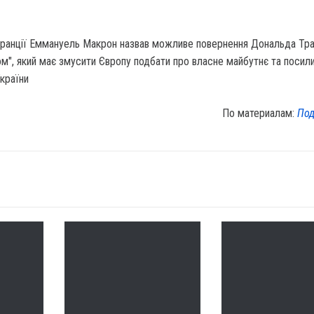
ранції Еммануель Макрон назвав можливе повернення Дональда Тр
м", який має змусити Європу подбати про власне майбутнє та посил
країни
По материалам:
Под