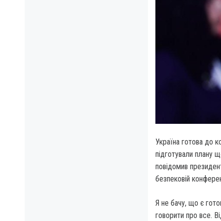
Україна готова до к
підготували плану 
повідомив президен
безпековій конферен
Я не бачу, що є гот
говорити про все. В