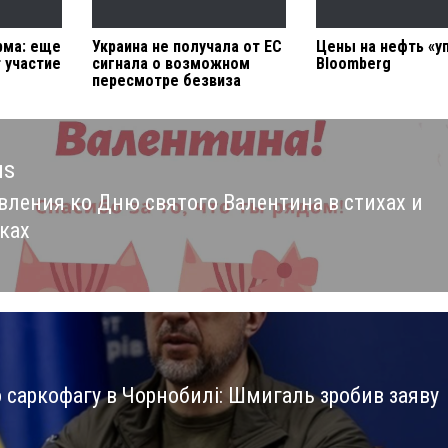
рма: еще
Украина не получала от ЕС
Цены на нефть «у
 участие
сигнала о возможном
Bloomberg
пересмотре безвиза
us
вления ко Дню святого Валентина в стихах и
us
ках
о саркофагу в Чорнобилі: Шмигаль зробив заяву