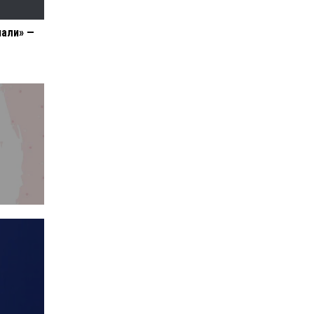
пали» —