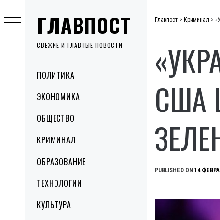
Skip
ГЛАВПОСТ
to
Главпост
>
Криминал
>
«
content
«УКР
СВЕЖИЕ И ГЛАВНЫЕ НОВОСТИ
Primary
ПОЛИТИКА
Menu
США 
ЭКОНОМИКА
ОБЩЕСТВО
ЗЕЛЕ
КРИМИНАЛ
ОБРАЗОВАНИЕ
PUBLISHED ON
14 ФЕВРА
ТЕХНОЛОГИИ
КУЛЬТУРА