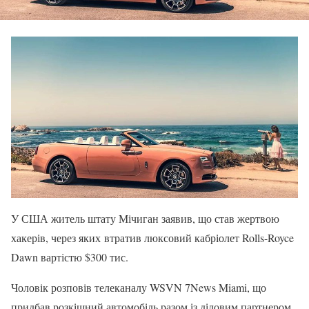
У США житель штату Мічиган заявив, що став жертвою
хакерів, через яких втратив люксовий кабріолет Rolls-Royce
Dawn вартістю $300 тис.
Чоловік розповів телеканалу WSVN 7News Miami, що
придбав розкішний автомобіль разом із діловим партнером