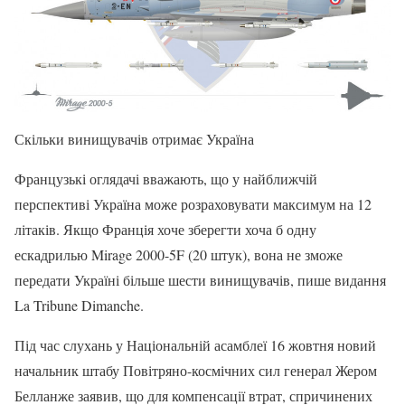
Скільки винищувачів отримає Україна
Французькі оглядачі вважають, що у найближчій
перспективі Україна може розраховувати максимум на 12
літаків. Якщо Франція хоче зберегти хоча б одну
ескадрилью Mirage 2000-5F (20 штук), вона не зможе
передати Україні більше шести винищувачів, пише видання
La Tribune Dimanche.
Під час слухань у Національній асамблеї 16 жовтня новий
начальник штабу Повітряно-космічних сил генерал Жером
Белланже заявив, що для компенсації втрат, спричинених