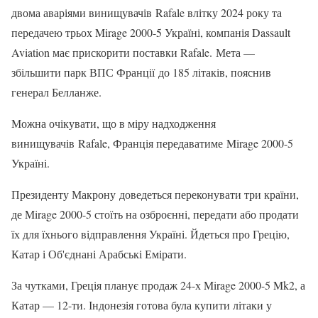
двома аваріями винищувачів Rafale влітку 2024 року та
передачею трьох Mirage 2000-5 Україні, компанія Dassault
Aviation має прискорити поставки Rafale. Мета —
збільшити парк ВПС Франції до 185 літаків, пояснив
генерал Белланже.
Можна очікувати, що в міру надходження
винищувачів Rafale, Франція передаватиме Mirage 2000-5
Україні.
Президенту Макрону доведеться переконувати три країни,
де Mirage 2000-5 стоїть на озброєнні, передати або продати
їх для їхнього відправлення Україні. Йдеться про Грецію,
Катар і Об'єднані Арабські Емірати.
За чутками, Греція планує продаж 24-х Mirage 2000-5 Mk2, а
Катар — 12-ти. Індонезія готова була купити літаки у