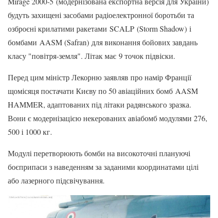
Mirage 2000-5 (модернізована експортна версія для України)
будуть захищені засобами радіоелектронної боротьби та
озброєні крилатими ракетами SCALP (Storm Shadow) і
бомбами AASM (Safran) для виконання бойових завдань
класу "повітря-земля". Літак має 9 точок підвіски.
Перед цим міністр Лекорню заявляв про намір Франції
щомісяця постачати Києву по 50 авіаційних бомб AASM
HAMMER, адаптованих під літаки радянського зразка.
Вони є модернізацією некерованих авіабомб модулями 276,
500 і 1000 кг.
Модулі перетворюють бомби на високоточні плануючі
боєприпаси з наведенням за заданими координатами цілі
або лазерного підсвічування.