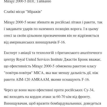
Mirage 2000-5 ВПС Тайваню
Слабкі місця "Міражів"
Mirage 2000-5 може збивати як російські літаки і ракети, так
і завдавати ударів по наземних позиціях ворога. І в цьому
сенсі за своїм цільовим призначенням він не відрізняється
від американських винищувачів F-16.
Експерт з авіації та технологій з британського аналітичного
центру Royal United Services Institute Джастін Бронк вважає,
що ефективність Mirage 2000-5 обмежена ракетою класу
"повітря-повітря" MICA, яка має меншу дальність дії, ніж
ракети AIM-120 AMRAAM, якими оснащують F-16.
Через це вони мало ефективні проти російських Су-34,
які виходять на кордон атаки за 60-70 кім від фронту.
Винищувачам, щоб вразити бомбардувальники, доведеться