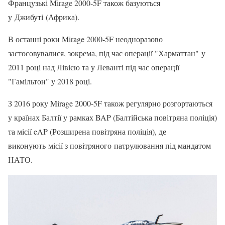
Французькі Mirage 2000-5F також базуються
у Джибуті (Африка).
В останні роки Mirage 2000-5F неодноразово
застосовувалися, зокрема, під час операції "Харматтан" у
2011 році над Лівією та у Леванті під час операції
"Гамільтон" у 2018 році.
З 2016 року Mirage 2000-5F також регулярно розгортаються
у країнах Балтії у рамках BAP (Балтійська повітряна поліція)
та місії eAP (Розширена повітряна поліція), де
виконують місії з повітряного патрулювання під мандатом
НАТО.