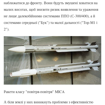
наближатися до фронту. Вони будуть змушені ховатися на
малих висотах, щоб знизити ризик виявлення та ураження
не лише далекобійними системами ППО (С-300/400), а й
системами середньої ("Бук") та малої дальності ("Тор-М1 і
2").
Ракети класу "повітря-повітря" MICA
А біля землі у них виникнуть проблеми з ефективністю