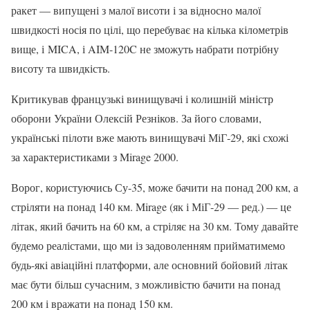
ракет — випущені з малої висоти і за відносно малої
швидкості носія по цілі, що перебуває на кілька кілометрів
вище, і MICA, і AIM-120C не зможуть набрати потрібну
висоту та швидкість.
Критикував французькі винищувачі і колишній міністр
оборони України Олексій Резніков. За його словами,
українські пілоти вже мають винищувачі МіГ-29, які схожі
за характеристиками з Mirage 2000.
Ворог, користуючись Су-35, може бачити на понад 200 км, а
стріляти на понад 140 км. Mirage (як і МіГ-29 — ред.) — це
літак, який бачить на 60 км, а стріляє на 30 км. Тому давайте
будемо реалістами, що ми із задоволенням прийматимемо
будь-які авіаційні платформи, але основний бойовий літак
має бути більш сучасним, з можливістю бачити на понад
200 км і вражати на понад 150 км.