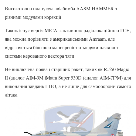
Високоточна плануюча авіабомба AASM HAMMER з
різними модулями корекції
Також існує версія MICA з активною радіолокаційною ГСН,
яка можна порівняти з американськими Amraam, але
відрізняється більшою маневреністю завдяки наявності
системи керованого вектора тяги.
Не виключена поява і старіших ракет, таких як R.550 Magic
II (аналог AIM-9M іMatra Super 530D (аналог AIM-7F/M) для
виконання завдань ППО, а не лише для самооборони самого
літака.