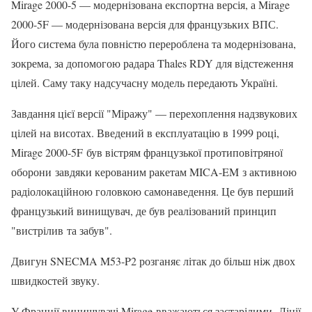
Mirage 2000-5 — модернізована експортна версія, а Mirage
2000-5F — модернізована версія для французьких ВПС.
Його система була повністю перероблена та модернізована,
зокрема, за допомогою радара Thales RDY для відстеження
цілей. Саму таку надсучасну модель передають Україні.
Завдання цієї версії "Міражу" — перехоплення надзвукових
цілей на висотах. Введений в експлуатацію в 1999 році,
Mirage 2000-5F був вістрям французької протиповітряної
оборони завдяки керованим ракетам MICA-EM з активною
радіолокаційною головкою самонаведення. Це був перший
французький винищувач, де був реалізований принцип
"вистрілив та забув".
Двигун SNECMA M53-P2 розганяє літак до більш ніж двох
швидкостей звуку.
У Франції винищувачі Mirage вважаються застарілими. Лінії