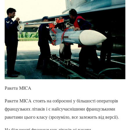
Ракета MICA
Ракети MICA стоять на озброєнні у більшості операторів
французьких літаків і є найсучаснішими французькими
ракетами цього класу (зрозуміло, все залежить від версії).
На більшості французьких літаків ці ракети