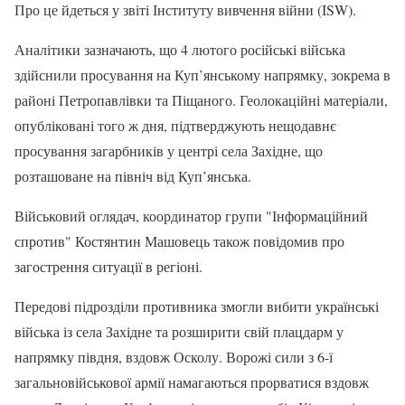
Про це йдеться у звіті Інституту вивчення війни (ISW).
Аналітики зазначають, що 4 лютого російські війська
здійснили просування на Куп’янському напрямку, зокрема в
районі Петропавлівки та Піщаного. Геолокаційні матеріали,
опубліковані того ж дня, підтверджують нещодавнє
просування загарбників у центрі села Західне, що
розташоване на північ від Куп’янська.
Військовий оглядач, координатор групи "Інформаційний
спротив" Костянтин Машовець також повідомив про
загострення ситуації в регіоні.
Передові підрозділи противника змогли вибити українські
війська із села Західне та розширити свій плацдарм у
напрямку півдня, вздовж Осколу. Ворожі сили з 6-ї
загальновійськової армії намагаються прорватися вздовж