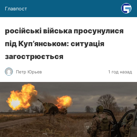
Главпост
російські війська просунулися
під Куп’янськом: ситуація
загострюється
Петр Юрьев
1 год назад