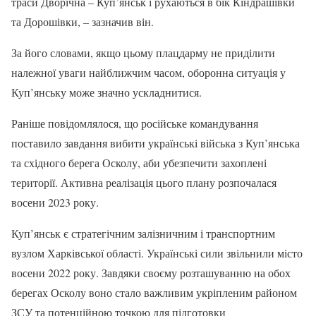
траси Дворічна – Куп’янськ і рухаються в бік Кіндрашівки
та Дорошівки, – зазначив він.
За його словами, якщо цьому плацдарму не приділити
належної уваги найближчим часом, оборонна ситуація у
Куп’янську може значно ускладнитися.
Раніше повідомлялося, що російське командування
поставило завдання вибити українські війська з Куп’янська
та східного берега Осколу, аби убезпечити захоплені
території. Активна реалізація цього плану розпочалася
восени 2023 року.
Куп’янськ є стратегічним залізничним і транспортним
вузлом Харківської області. Українські сили звільнили місто
восени 2022 року. Завдяки своєму розташуванню на обох
берегах Осколу воно стало важливим укріпленим районом
ЗСУ та потенційною точкою для підготовки