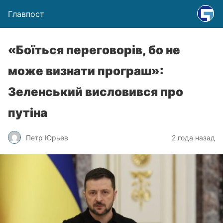
Главпост
«Боїться переговорів, бо не
може визнати програш»:
Зеленський висловився про
путіна
Петр Юрьев
2 года назад