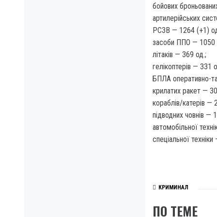
бойових броньованих
артилерійських сист
РСЗВ — 1264 (+1) од
засоби ППО — 1050 
літаків — 369 од.;
гелікоптерів — 331 о
БПЛА оперативно-так
крилатих ракет — 305
кораблів/катерів — 2
підводних човнів — 1
автомобільної технік
спеціальної техніки 
КРИМИНАЛ
ПО ТЕМЕ