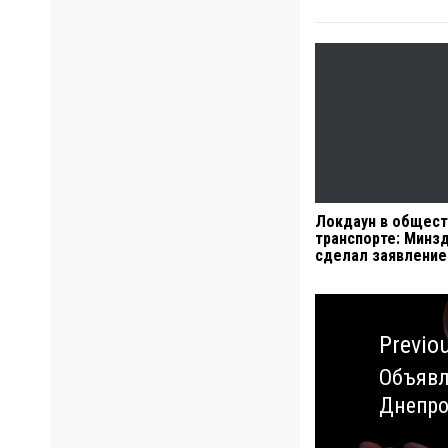
Локдаун в общес
транспорте: Минз
сделал заявление
Навигация
по
Previo
записям
Объявл
Previo
Днепро
post: