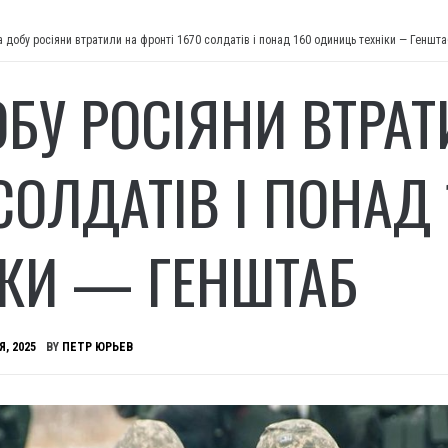
а добу росіяни втратили на фронті 1670 солдатів і понад 160 одиниць техніки — Геншта
ОБУ РОСІЯНИ ВТРАТ
 СОЛДАТІВ І ПОНАД
ІКИ — ГЕНШТАБ
Я, 2025
BY
ПЕТР ЮРЬЕВ