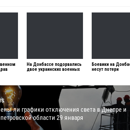
твенном
На Донбассе подорвались
Боевики на Донба
драв
двое украинских военных
несут потери
us
ены ли графики отключения света в Днепре и
us
петровской области 29 января