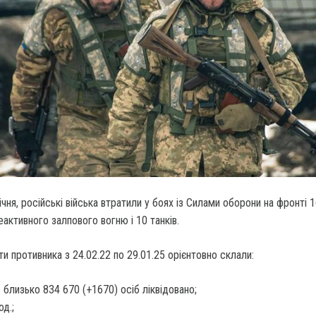
ічня, російські війська втратили у боях із Силами оборони на фронті 
еактивного залпового вогню і 10 танків.
ти противника з 24.02.22 по 29.01.25 орієнтовно склали:
близько 834 670 (+1670) осіб ліквідовано;
од.;