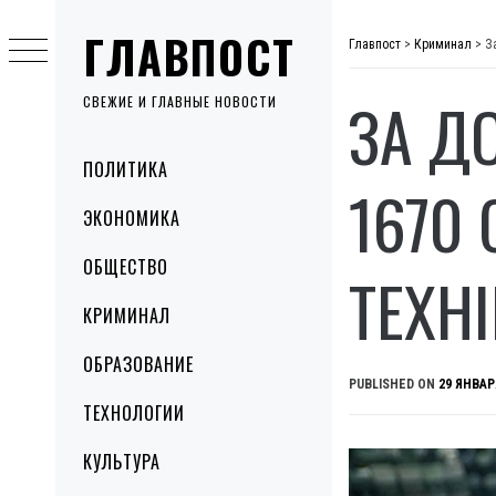
Skip
ГЛАВПОСТ
to
Главпост
>
Криминал
>
З
content
ЗА Д
СВЕЖИЕ И ГЛАВНЫЕ НОВОСТИ
Primary
ПОЛИТИКА
Menu
1670
ЭКОНОМИКА
ОБЩЕСТВО
ТЕХН
КРИМИНАЛ
ОБРАЗОВАНИЕ
PUBLISHED ON
29 ЯНВАР
ТЕХНОЛОГИИ
КУЛЬТУРА