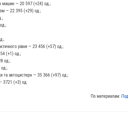
 машин — 20 597 (+24) од.;
ем — 22 395 (+29) од.;
.;
од.;
д.;
тичного рівня — 23 456 (+57) од.;
4 (+1) од.;
8 од.;
 од.;
и та автоцистерн — 35 366 (+97) од.;
— 3721 (+3) од.
По материалам:
Под