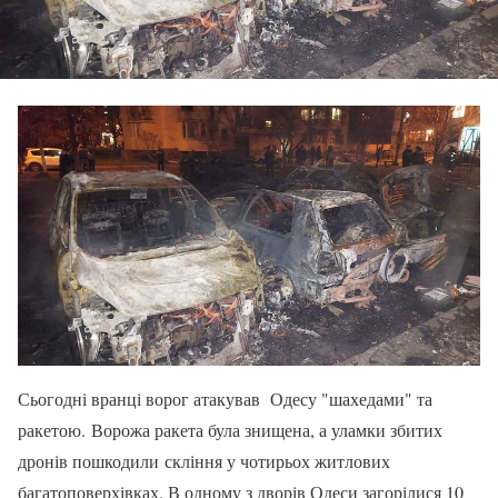
Сьогодні вранці ворог атакував Одесу "шахедами" та
ракетою. Ворожа ракета була знищена, а уламки збитих
дронів пошкодили скління у чотирьох житлових
багатоповерхівках. В одному з дворів Одеси загорілися 10