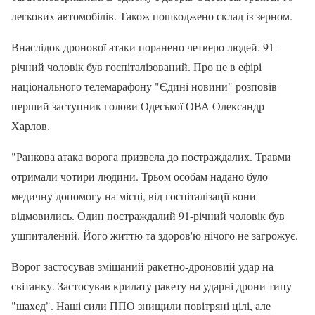
легкових автомобілів. Також пошкоджено склад із зерном.
Внаслідок дронової атаки поранено четверо людей. 91-
річний чоловік був госпіталізований. Про це в ефірі
національного телемарафону "Єдині новини" розповів
перший заступник голови Одеської ОВА Олександр
Харлов.
"Ранкова атака ворога призвела до постраждалих. Травми
отримали чотири людини. Трьом особам надано було
медичну допомогу на місці, від госпіталізації вони
відмовились. Один постраждалий 91-річний чоловік був
ушпиталений. Його життю та здоров'ю нічого не загрожує.
Ворог застосував змішаний ракетно-дроновий удар на
світанку. Застосував крилату ракету на ударні дрони типу
"шахед". Наші сили ППО знищили повітряні цілі, але