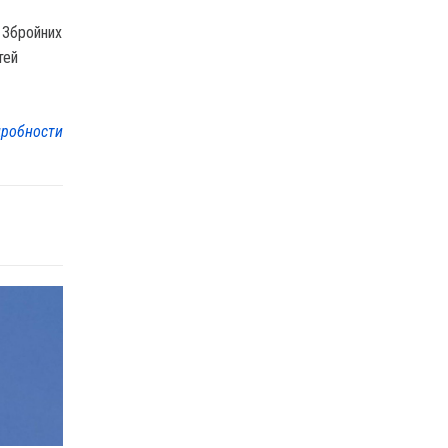
х Збройних
тей
робности