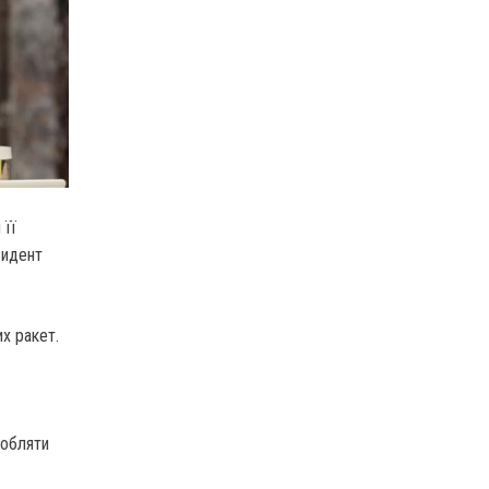
 її
зидент
х ракет.
робляти