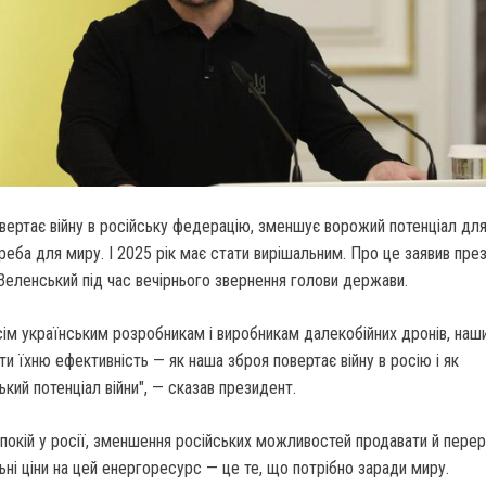
вертає війну в російську федерацію, зменшує ворожий потенціал для
реба для миру. І 2025 рік має стати вирішальним. Про це заявив пре
еленський під час вечірнього звернення голови держави.
сім українським розробникам і виробникам далекобійних дронів, наши
 їхню ефективність — як наша зброя повертає війну в росію і як
кий потенціал війни", — сказав президент.
спокій у росії, зменшення російських можливостей продавати й пере
ьні ціни на цей енергоресурс — це те, що потрібно заради миру.