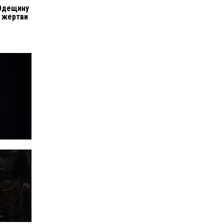
 Одещину
є жертви