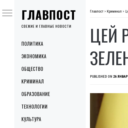
Skip
ГЛАВПОСТ
to
Главпост
>
Криминал
>
Ц
content
ЦЕЙ 
СВЕЖИЕ И ГЛАВНЫЕ НОВОСТИ
Primary
ПОЛИТИКА
Menu
ЗЕЛЕ
ЭКОНОМИКА
ОБЩЕСТВО
PUBLISHED ON
26 ЯНВАР
КРИМИНАЛ
ОБРАЗОВАНИЕ
ТЕХНОЛОГИИ
КУЛЬТУРА