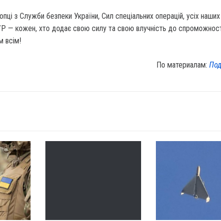
хлопці з Служби безпеки України, Сил спеціальних операцій, усіх наши
ГУР — кожен, хто додає свою силу та свою влучність до спроможнос
м всім!
По материалам:
Под