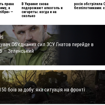
ть права
В Украине снова
росія обстріляла
иму, а
подорожают алкоголь и
безпілотниками: 
лібри» —
сигареты: когда и на
сколько
us
увач Об’єднаних сил ЗСУ Гнатов перейде в
us
б — Зеленський
50 боїв за добу: яка ситуація на фронті