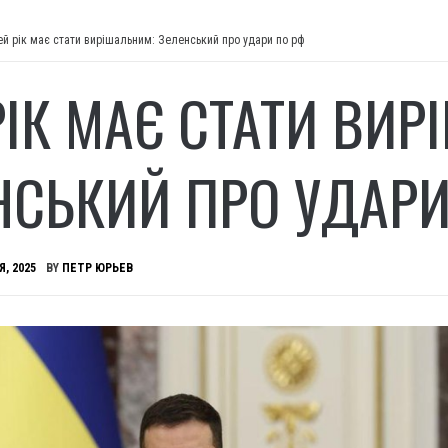
ей рік має стати вирішальним: Зеленський про удари по рф
РІК МАЄ СТАТИ ВИ
НСЬКИЙ ПРО УДАРИ
Я, 2025
BY
ПЕТР ЮРЬЕВ