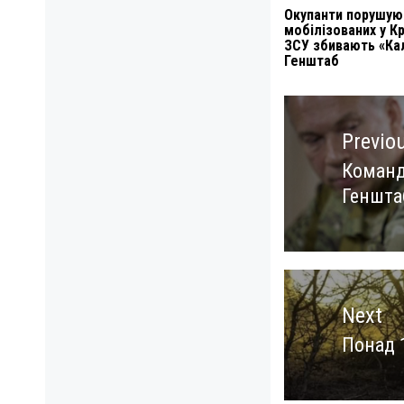
Окупанти порушую
мобілізованих у Кр
ЗСУ збивають «Ка
Генштаб
Навигация
по
Previo
записям
Команд
Previo
Геншта
post:
Next
Понад 1
Next
post: