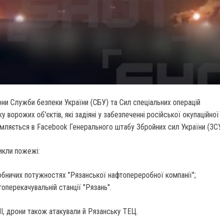
дрони Служби безпеки України (СБУ) та Сил спеціальних операцій
у ворожих об'єктів, які задіяні у забезпеченні російської окупаційної
омляється в Facebook Генерального штабу Збройних сил України (ЗСУ
никли пожежі:
обничих потужностях "Рязанської нафтопереробної компанії";
топерекачувальній станції "Рязань".
І, дрони також атакували й Рязанську ТЕЦ.