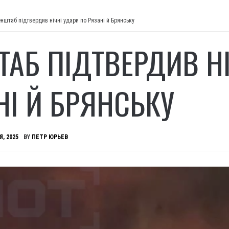
енштаб підтвердив нічні удари по Рязані й Брянську
ТАБ ПІДТВЕРДИВ Н
НІ Й БРЯНСЬКУ
Я, 2025
BY
ПЕТР ЮРЬЕВ