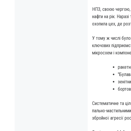
НПЗ, своєю чергою, 
нафти на рік. Нара
охопила цех, де роз
У тому ж числі було
ключових підприємс
мікросхем і компоне
ракетн
"Булав
зенітн
бортов
Систематичне та ціл
пально-мастильними
збройної агресії ро