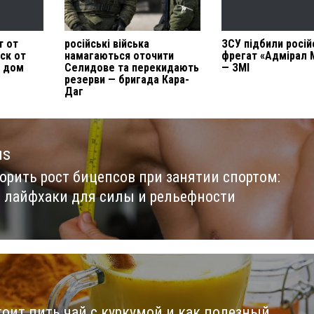
т от
російські війська
ЗСУ підбили росій
ск от
намагаються оточити
фрегат «Адмірал 
й дом
Селидове та перекидають
— ЗМІ
резерви — бригада Кара-
Даг
us
корить рост бицепсов при занятии спортом:
us
 лайфхаки для силы и рельефности
тоит пить чай с куркумой и как полезный