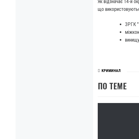
Як відзначає 14-й о
що використовуютьс
ЗРГК "
міжкон
винищу
КРИМИНАЛ
ПО ТЕМЕ