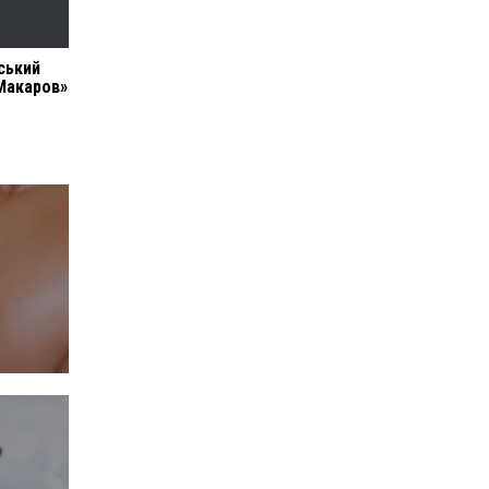
ський
Макаров»