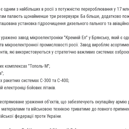
є одним з найбільших в росії з потужністю перероблювання у 17 мл
зі там палають щонайменше три резервуари. Ба більше, додатково п
ташована установка гідроочищення дизельного пального та авіаційно
 уражено завод мікроелектроніки "Кремній Ел" у Брянську, який є од
тв мікроелектронної промисловості росії. Завод виробляє асортиме
нтів, які використовуються у стратегічно важливих системах озброє
их комплексах "Тополь-М";
а";
их ракетних системах С-300 та С-400;
ій електроніці бойових літаків.
еспрямоване ураження об’єктів, що забезпечують окупаційну армію 
 матеріалами та військовою технікою триватиме до повного припине
сійської федерації проти України.