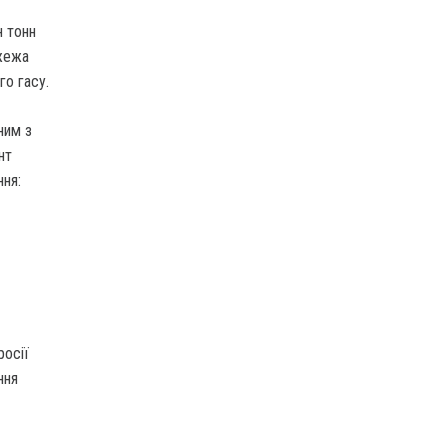
н тонн
ожежа
го гасу.
ним з
нт
ння:
росії
ння