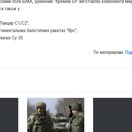
кремий полк БпАК, уражений "Кремній Ел" виготовляє компоненти мі
я також у:
Панцир-С1/С2";
тинентальних балістичних ракетах "Ярс";
вачах Су-35.
По материалам:
Под