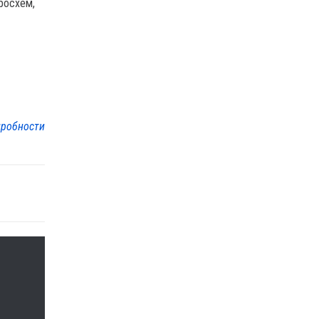
кросхем,
робности