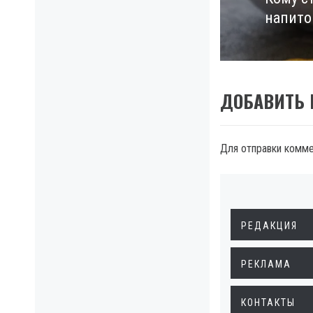
Next
напито
post:
ДОБАВИТЬ
Для отправки комм
РЕДАКЦИЯ
РЕКЛАМА
КОНТАКТЫ