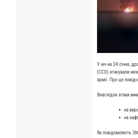
У ніч на 24 січня, 
(ССО) атакували низк
армії. Про це повід
Внаслідок атаки ви
на вир
на наф
Як повідомляють ЗМ