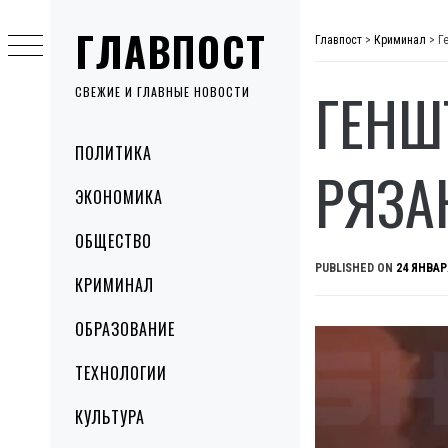
Skip
ГЛАВПОСТ
to
Главпост
>
Криминал
>
Г
content
ГЕНШ
СВЕЖИЕ И ГЛАВНЫЕ НОВОСТИ
Primary
ПОЛИТИКА
Menu
РЯЗА
ЭКОНОМИКА
ОБЩЕСТВО
PUBLISHED ON
24 ЯНВАР
КРИМИНАЛ
ОБРАЗОВАНИЕ
ТЕХНОЛОГИИ
КУЛЬТУРА