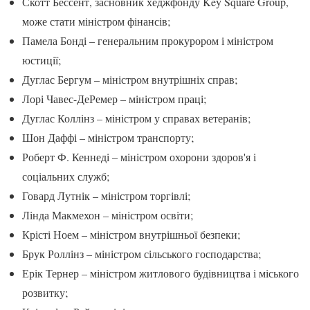
Скотт Бессент, засновник хеджфонду Key Square Group,
може стати міністром фінансів;
Памела Бонді – генеральним прокурором і міністром
юстиції;
Дуглас Бергум – міністром внутрішніх справ;
Лорі Чавес-ДеРемер – міністром праці;
Дуглас Коллінз – міністром у справах ветеранів;
Шон Даффі – міністром транспорту;
Роберт Ф. Кеннеді – міністром охорони здоров'я і
соціальних служб;
Говард Лутнік – міністром торгівлі;
Лінда Макмехон – міністром освіти;
Крісті Ноем – міністром внутрішньої безпеки;
Брук Роллінз – міністром сільського господарства;
Ерік Тернер – міністром житлового будівництва і міського
розвитку;