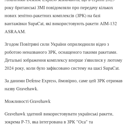
року британські ЗМІ повідомляли про передачу кількох
нових зенітно-ракетних комплексів (ЗРК) на базі
вантажівки SupaCat, які використовують ракети AIM-132
ASRAAM.
Згодом Повітряні сили України оприлюднили відео з
роботою неназваного ЗРК, оснащеного такими ракетами.
Детальні зображення комплексу вперше з'явилися у лютому
2024 року, коли було зафіксовано систему на шасі SupaCat.
За даними Defense Express, ймовірно, саме цей ЗРК отримав
назву Gravehawk.
Можливості Gravehawk
Gravehawk здатний використовувати українські ракети,
зокрема Р-73, яка інтегрована в ЗРК "Оса" та