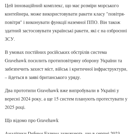
Цей інноваційний комплекс, що має розміри морського
контейнера, може використовувати ракети класу "повітря-
повітря" і виконувати функції наземної ППО. Він також
здатний застосовувати українські ракети, які є на озброєнні
ЗСУ.
В умовах постійних російських обстрілів система
Gravehawk посилить протиповітряну оборону України та
забезпечить захист міст, військ і критичної інфраструктури,
– йдеться в заяві британського уряду.
Два прототипи Gravehawk вже випробували в Україні у
вересні 2024 року, а ще 15 систем планують протестувати у
2025 році.
Що відомо про Gravehawk
Аналітики Defense Express зазначають, що в серпні 2023