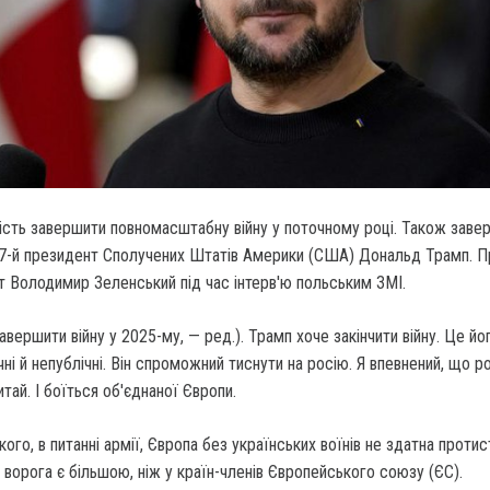
сть завершити повномасштабну війну у поточному році.
Також заве
47-й президент Сполучених Штатів Америки (США) Дональд Трамп. П
 Володимир Зеленський під час інтерв'ю польським ЗМІ.
авершити війну у 2025-му, — ред.). Трамп хоче закінчити війну. Це йо
ні й непублічні. Він спроможний тиснути на росію. Я впевнений, що р
тай. І боїться об'єднаної Європи.
ого, в питанні армії, Європа без українських воїнів не здатна проти
я ворога є більшою, ніж у країн-членів Європейського союзу (ЄС).