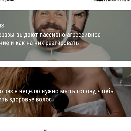
us
фразы выдают пассивно-агрессивное
us
ние и как на них реагировать
о раз в неделю нужно мыть голову, чтобы
ить здоровье волос