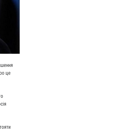
ршення
ро це
го
осія
стояти