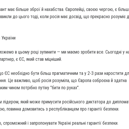
ант має більше зброї й нахабства. Європейці, своєю чергою, є більш
 звикли до цього тоді, коли росія має досвід, що прекрасно розуміє 
я України
можемо в цьому році зупинити — ми маємо зробити все. Сьогодні у н
артнер, є ЄС, який став міцніший.
о ЄС необхідно бути більш прагматичним та у 2-3 рази наростити д
ня. Це важливо, щоб росія розуміла, що Європа озброєна й здатна
ким чином потрібно путіну "бити по руках".
м лідером, який може примусити російського диктатора до дипломат
ою, повинна домовитись з республіканцем про гарантії безпеки.
, спроможний і запропонувати Україні реальні гарантії безпеки.