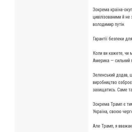
Зокрема країна-окуп
цивілізованими й не
володимир путін.
Гарантії безпеки дл
Коли ви кажете, чи 
Америка — сильний п
Зеленський додав, щ
виробництво озброєн
захищатись. Саме та
Зокрема Трамп є ти
Україна, своєю черг
Але Трамп, я вважаю