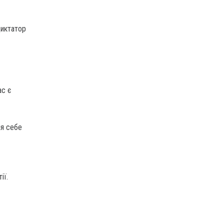
диктатор
ас є
ля себе
ії.