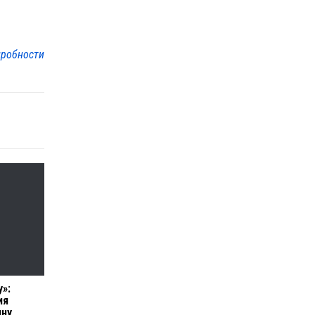
робности
»:
ия
ину