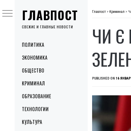
Skip
ГЛАВПОСТ
to
Главпост
>
Криминал
>
Ч
content
ЧИ Є 
СВЕЖИЕ И ГЛАВНЫЕ НОВОСТИ
Primary
ПОЛИТИКА
Menu
ЗЕЛЕ
ЭКОНОМИКА
ОБЩЕСТВО
PUBLISHED ON
16 ЯНВАР
КРИМИНАЛ
ОБРАЗОВАНИЕ
ТЕХНОЛОГИИ
КУЛЬТУРА