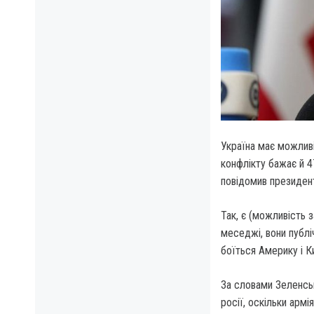
Україна має можливі
конфлікту бажає й 
повідомив президент
Так, є (можливість з
меседжі, вони публіч
боїться Америку і Ки
За словами Зеленськ
росії, оскільки армі