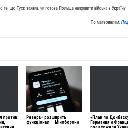
о те, що Туск заявив, чи готова Польща направити війська в Україну.
По материалам:
Под
л против
Резерв+ розширить
«План по Донбассу
ия,
функціонал — Міноборони
Германия и Франц
титуции
поддержали Укра