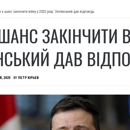
и є шанс закінчити війну у 2025 році: Зеленський дав відповідь
ШАНС ЗАКІНЧИТИ В
НСЬКИЙ ДАВ ВІДП
Я, 2025
BY
ПЕТР ЮРЬЕВ