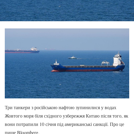
Три танкери з російською нафтою зупинилися у водах
Жовтого моря біля східного узбережжя Китаю після того, як
вони потрапили 10 січня під американські санкції. Про це
пише Bloomberg.