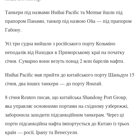
Танкери під назвами Huihai Pacific та Mermar йшли під
прапором Панами, танкер під назвою Olia — під прапором
Габону.
Усі три судна вийшли з російського порту Козьміно
неподалік від Находки в Приморському краї на початку
січня. Сумарно вони везуть понад 2 млн барелів нафти.
Huihai Pacific мав прийти до китайського порту Шаньдун 15
січня, два інших танкери — до порту Яньтай.
8 січня Reuters писав, що китайська Shandong Port Group,
яка управляє основними портами на східному узбережжі,
заборонила заходити підсанкційним танкерам. Через ці
порти підсанкційна нафта імпортується до Китаю із трьох
країн — росії, Ірану та Венесуели.