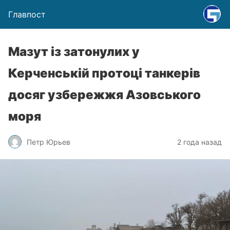
Главпост
Мазут із затонулих у
Керченській протоці танкерів
досяг узбережжя Азовського
моря
Петр Юрьев
2 года назад