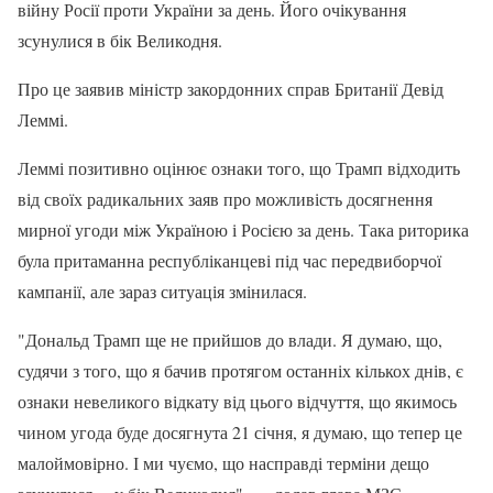
війну Росії проти України за день. Його очікування
зсунулися в бік Великодня.
Про це заявив міністр закордонних справ Британії Девід
Леммі.
Леммі позитивно оцінює ознаки того, що Трамп відходить
від своїх радикальних заяв про можливість досягнення
мирної угоди між Україною і Росією за день. Така риторика
була притаманна республіканцеві під час передвиборчої
кампанії, але зараз ситуація змінилася.
"Дональд Трамп ще не прийшов до влади. Я думаю, що,
судячи з того, що я бачив протягом останніх кількох днів, є
ознаки невеликого відкату від цього відчуття, що якимось
чином угода буде досягнута 21 січня, я думаю, що тепер це
малоймовірно. І ми чуємо, що насправді терміни дещо