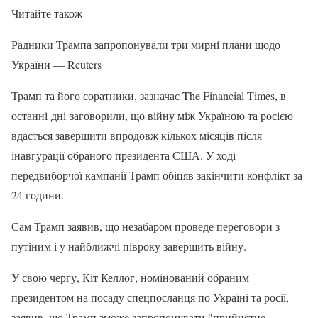
Читайте також
Радники Трампа запропонували три мирні плани щодо
України — Reuters
Трамп та його соратники, зазначає The Financial Times, в
останні дні заговорили, що війну між Україною та росією
вдасться завершити впродовж кількох місяців після
інавгурації обраного президента США. У ході
передвиборчої кампанії Трамп обіцяв закінчити конфлікт за
24 години.
Сам Трамп заявив, що незабаром проведе переговори з
путіним і у найближчі півроку завершить війну.
У свою чергу, Кіт Келлог, номінований обраним
президентом на посаду спецпосланця по Україні та росії,
заявив, що Трамп зможе запропонувати "прийнятне