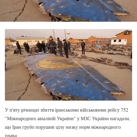
У п'яту річницю збиття іранськими військовими рейсу 752
"Міжнародних авіаліній України" у МЗС України нагадали,
що Іран грубо порушив цілу низку норм міжнародного
права.