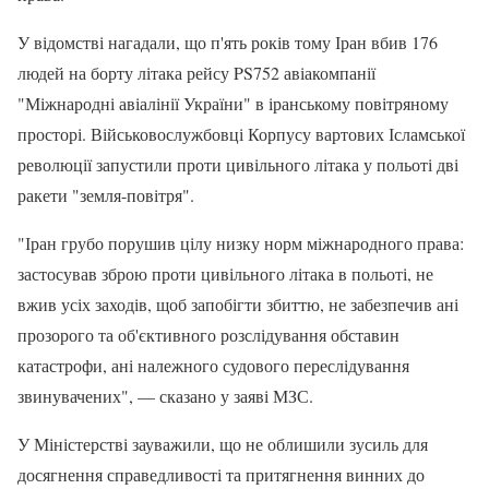
У відомстві нагадали, що п'ять років тому Іран вбив 176
людей на борту літака рейсу PS752 авіакомпанії
"Міжнародні авіалінії України" в іранському повітряному
просторі. Військовослужбовці Корпусу вартових Ісламської
революції запустили проти цивільного літака у польоті дві
ракети "земля-повітря".
"Іран грубо порушив цілу низку норм міжнародного права:
застосував зброю проти цивільного літака в польоті, не
вжив усіх заходів, щоб запобігти збиттю, не забезпечив ані
прозорого та об'єктивного розслідування обставин
катастрофи, ані належного судового переслідування
звинувачених", — сказано у заяві МЗС.
У Міністерстві зауважили, що не облишили зусиль для
досягнення справедливості та притягнення винних до