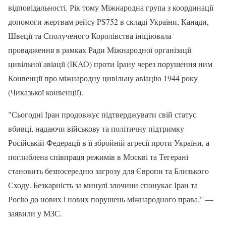
відповідальності. Рік тому Міжнародна група з координації
допомоги жертвам рейсу PS752 в складі України, Канади,
Швеції та Сполученого Королівства ініціювала
провадження в рамках Ради Міжнародної організації
цивільної авіації (ІКАО) проти Ірану через порушення ним
Конвенції про міжнародну цивільну авіацію 1944 року
(Чиказької конвенції).
"Сьогодні Іран продовжує підтверджувати свій статус
вбивці, надаючи військову та політичну підтримку
Російській Федерації в її збройній агресії проти України, а
поглиблена співпраця режимів в Москві та Тегерані
становить безпосередню загрозу для Європи та Близького
Сходу. Безкарність за минулі злочини спонукає Іран та
Росію до нових і нових порушень міжнародного права," —
заявили у МЗС.