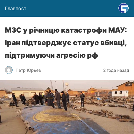
Главпост
МЗС у річницю катастрофи МАУ:
Іран підтверджує статус вбивці,
підтримуючи агресію рф
Петр Юрьев
2 года назад