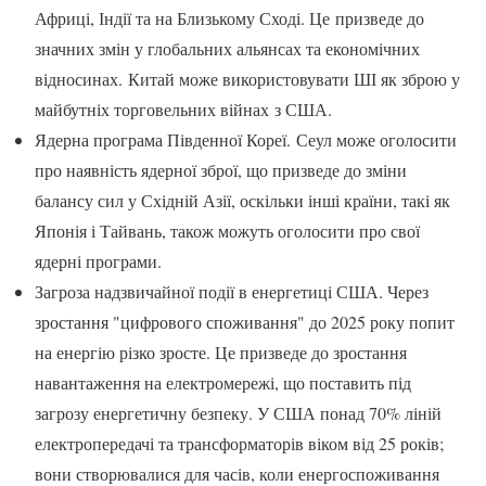
Африці, Індії та на Близькому Сході. Це призведе до
значних змін у глобальних альянсах та економічних
відносинах. Китай може використовувати ШІ як зброю у
майбутніх торговельних війнах з США.
Ядерна програма Південної Кореї. Сеул може оголосити
про наявність ядерної зброї, що призведе до зміни
балансу сил у Східній Азії, оскільки інші країни, такі як
Японія і Тайвань, також можуть оголосити про свої
ядерні програми.
Загроза надзвичайної події в енергетиці США. Через
зростання "цифрового споживання" до 2025 року попит
на енергію різко зросте. Це призведе до зростання
навантаження на електромережі, що поставить під
загрозу енергетичну безпеку. У США понад 70% ліній
електропередачі та трансформаторів віком від 25 років;
вони створювалися для часів, коли енергоспоживання