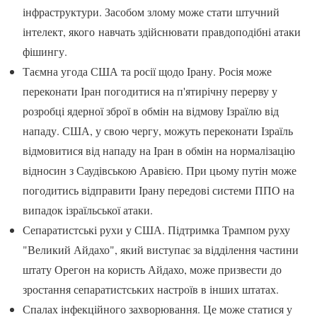
інфраструктури. Засобом злому може стати штучний
інтелект, якого навчать здійснювати правдоподібні атаки
фішингу.
Таємна угода США та росії щодо Ірану. Росія може
переконати Іран погодитися на п'ятирічну перерву у
розробці ядерної зброї в обмін на відмову Ізраїлю від
нападу. США, у свою чергу, можуть переконати Ізраїль
відмовитися від нападу на Іран в обмін на нормалізацію
відносин з Саудівською Аравією. При цьому путін може
погодитись відправити Ірану передові системи ППО на
випадок ізраїльської атаки.
Сепаратистські рухи у США. Підтримка Трампом руху
"Великий Айдахо", який виступає за відділення частини
штату Орегон на користь Айдахо, може призвести до
зростання сепаратистських настроїв в інших штатах.
Спалах інфекційного захворювання. Це може статися у