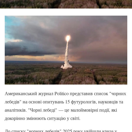
Американський журнал Politico представив список "чорних
лебедів" на основі опитувань 15 футурологів, науковців та
аналітиків. "Чорні лебеді" — це малоймовірні події, які
докорінно змінюють ситуацію у світі.
До списку "чорних лебедів" 2025 року увійшли криза у