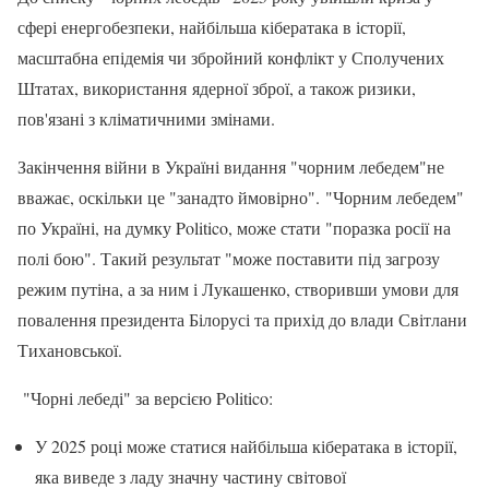
сфері енергобезпеки, найбільша кібератака в історії,
масштабна епідемія чи збройний конфлікт у Сполучених
Штатах, використання ядерної зброї, а також ризики,
пов'язані з кліматичними змінами.
Закінчення війни в Україні видання "чорним лебедем"не
вважає, оскільки це "занадто ймовірно". "Чорним лебедем"
по Україні, на думку Politico, може стати "поразка росії на
полі бою". Такий результат "може поставити під загрозу
режим путіна, а за ним і Лукашенко, створивши умови для
повалення президента Білорусі та прихід до влади Світлани
Тихановської.
"Чорні лебеді" за версією Politico:
У 2025 році може статися найбільша кібератака в історії,
яка виведе з ладу значну частину світової