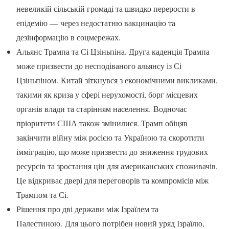
невеликій сільській громаді та швидко перерости в
епідемію — через недостатню вакцинацію та
дезінформацію в соцмережах.
Альянс Трампа та Сі Цзіньпіна. Друга каденція Трампа
може призвести до несподіваного альянсу із Сі
Цзіньпіном. Китай зіткнувся з економічними викликами,
такими як криза у сфері нерухомості, борг місцевих
органів влади та старінням населення. Водночас
пріоритети США також змінилися. Трамп обіцяв
закінчити війну між росією та Україною та скоротити
імміграцію, що може призвести до зниження трудових
ресурсів та зростання цін для американських споживачів.
Це відкриває двері для переговорів та компромісів між
Трампом та Сі.
Рішення про дві держави між Ізраїлем та
Палестиною. Для цього потрібен новий уряд Ізраїлю,