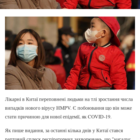
Лікарні в Китаї переповнені людьми на тлі зростання числа
випадків нового вірусу HMPV. Є побоювання що він може
стати причиною для нової епідемії, як COVID-19.
Як пише видання, за останні кілька днів у Китаї стався
раптовий сплеск респіраторних захворювань, що "нагадує