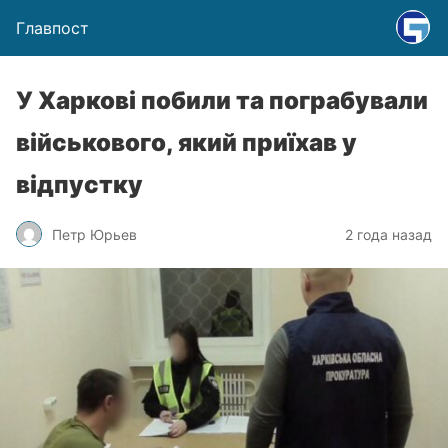
Главпост
У Харкові побили та пограбували
військового, який приїхав у
відпустку
Петр Юрьев
2 года назад