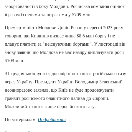
заборгованості з боку Молдови. Російська компанія оцінює
її разом із пенями та штрафами у $709 млн.
Прем'єр-міністр Молдови Дорін Речан у вересні 2023 року
говорив, що Кишинів визнає лише $8,6 млн боргу і не
планує платити за "неіснуючими боргами". У листопаді він
знову заявив, що Молдова не має наміру виплачувати росії
$709 млн.
31 грудня закінчується договір про транзит російського газу
через Україну. Президент України Володимир Зеленський
неодноразово заявляв, що Київ не буде продовжувати
транзит російського блакитного палива до Європи.
Можливий транзит лише неросійського газу.
По материалам:
Подробности