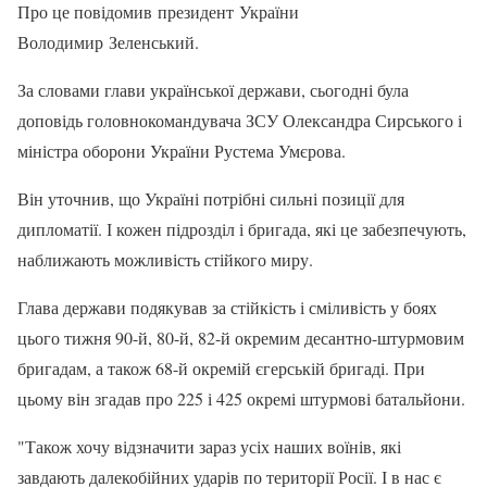
Про це повідомив президент України
Володимир Зеленський.
За словами глави української держави, сьогодні була
доповідь головнокомандувача ЗСУ Олександра Сирського і
міністра оборони України Рустема Умєрова.
Він уточнив, що Україні потрібні сильні позиції для
дипломатії. І кожен підрозділ і бригада, які це забезпечують,
наближають можливість стійкого миру.
Глава держави подякував за стійкість і сміливість у боях
цього тижня 90-й, 80-й, 82-й окремим десантно-штурмовим
бригадам, а також 68-й окремій єгерській бригаді. При
цьому він згадав про 225 і 425 окремі штурмові батальйони.
"Також хочу відзначити зараз усіх наших воїнів, які
завдають далекобійних ударів по території Росії. І в нас є