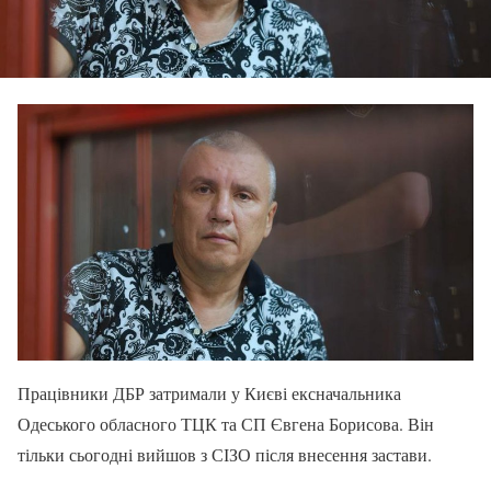
Працівники ДБР затримали у Києві ексначальника
Одеського обласного ТЦК та СП Євгена Борисова. Він
тільки сьогодні вийшов з СІЗО після внесення застави.