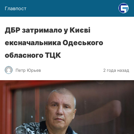
Главпост
ДБР затримало у Києві
ексначальника Одеського
обласного ТЦК
Петр Юрьев
2 года назад