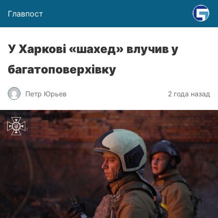
Главпост
У Харкові «шахед» влучив у
багатоповерхівку
Петр Юрьев
2 года назад