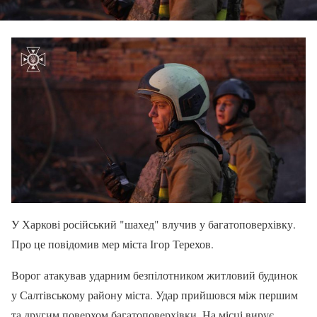
У Харкові російський "шахед" влучив у багатоповерхівку.
Про це повідомив мер міста Ігор Терехов.
Ворог атакував ударним безпілотником житловий будинок
у Салтівському району міста. Удар прийшовся між першим
та другим поверхом багатоповерхівки. На місці вирує