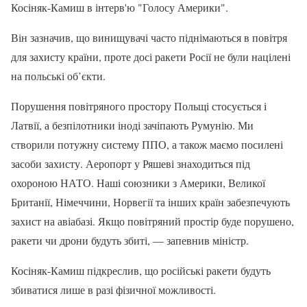
Косіняк-Камиш в інтерв'ю "Голосу Америки".
Він зазначив, що винищувачі часто піднімаються в повітря
для захисту країни, проте досі ракети Росії не були націлені
на польські об’єкти.
Порушення повітряного простору Польщі стосується і
Латвії, а безпілотники іноді зачіпають Румунію. Ми
створили потужну систему ППО, а також маємо посилені
засоби захисту. Аеропорт у Ряшеві знаходиться під
охороною НАТО. Наші союзники з Америки, Великої
Британії, Німеччини, Норвегії та інших країн забезпечують
захист на авіабазі. Якщо повітряний простір буде порушено,
ракети чи дрони будуть збиті, — запевнив міністр.
Косіняк-Камиш підкреслив, що російські ракети будуть
збиватися лише в разі фізичної можливості.