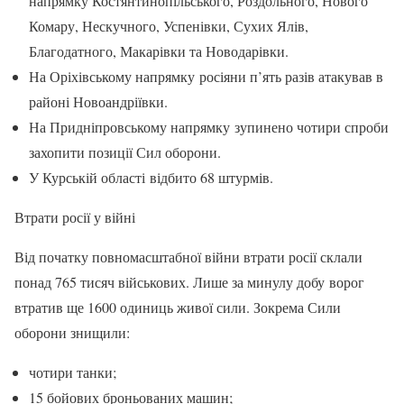
напрямку Костянтинопільського, Роздольного, Нового
Комару, Нескучного, Успенівки, Сухих Ялів,
Благодатного, Макарівки та Новодарівки.
На Оріхівському напрямку росіяни п’ять разів атакував в
районі Новоандріївки.
На Придніпровському напрямку зупинено чотири спроби
захопити позиції Сил оборони.
У Курській області відбито 68 штурмів.
Втрати росії у війні
Від початку повномасштабної війни втрати росії склали
понад 765 тисяч військових. Лише за минулу добу ворог
втратив ще 1600 одиниць живої сили. Зокрема Сили
оборони знищили:
чотири танки;
15 бойових броньованих машин;