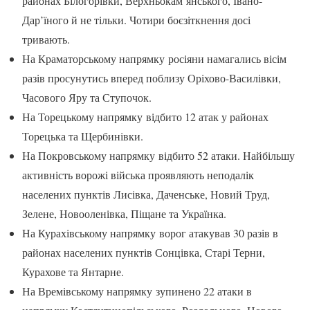
районах Білогорівки, Верхньокам’янського, Івано-
Дар’їного й не тільки. Чотири боєзіткнення досі
тривають.
На Краматорському напрямку росіяни намагались вісім
разів просунутись вперед поблизу Оріхово-Василівки,
Часового Яру та Ступочок.
На Торецькому напрямку відбито 12 атак у районах
Торецька та Щербинівки.
На Покровському напрямку відбито 52 атаки. Найбільшу
активність ворожі війська проявляють неподалік
населених пунктів Лисівка, Даченське, Новий Труд,
Зелене, Новооленівка, Піщане та Українка.
На Курахівському напрямку ворог атакував 30 разів в
районах населених пунктів Сонцівка, Старі Терни,
Курахове та Янтарне.
На Времівському напрямку зупинено 22 атаки в