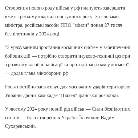
Створення нового роду військ у рф планують завершити
вже в третьому кварталі наступного року. За словами
міністра, російські засоби ППО "збили" понад 27 тисяч
безпілотників у 2024 році.
"З урахуванням зростання космічних систем у забезпеченні
бойових дій — потрібно створити науково-технічні центри
з розвитку засобів навігації та протидії загрозам у космосі",
— додав глава міноборони рф.
Росія постійно застосовує для масованих ударів територією
України дрони-камікадзе "Шахед" іранської розробки.
У лютому 2024 року новий рід військ — Сили безпілотних
систем — було створено в Україні. Їх очолив Вадим
Сухаревський.