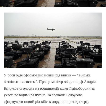
У росії буде сформовано новий рід військ — "війська
безпілотних систем". Про це міністр оборони рф Андрій
Бєлоусов оголосив на розширеній колегії міноборони за
участі володимира путіна. За словами Бєлоусова,
сформувати новий рід військ доручив президент рф.