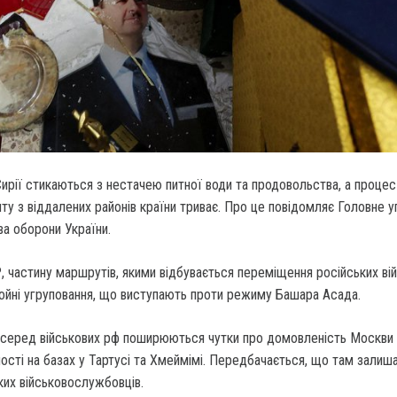
 Сирії стикаються з нестачею питної води та продовольства, а процес
ту з віддалених районів країни триває. Про це повідомляє Головне у
ва оборони України.
, частину маршрутів, якими відбувається переміщення російських вій
йні угруповання, що виступають проти режиму Башара Асада.
, серед військових рф поширюються чутки про домовленість Москв
сті на базах у Тартусі та Хмеймімі. Передбачається, що там залиш
ких військовослужбовців.