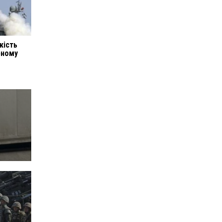
кість
рному