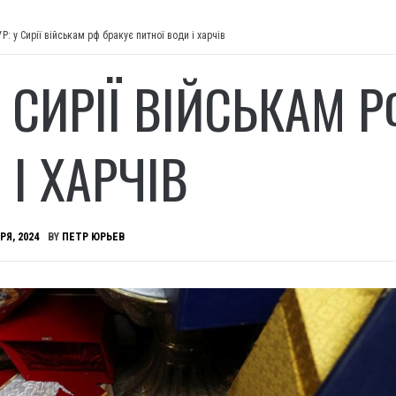
УР: у Сирії військам рф бракує питної води і харчів
У СИРІЇ ВІЙСЬКАМ 
 І ХАРЧІВ
РЯ, 2024
BY
ПЕТР ЮРЬЕВ