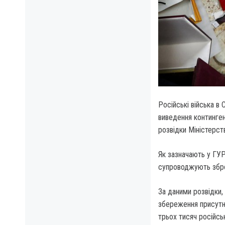
Російські війська в
виведення континген
розвідки Міністерст
Як зазначають у ГУР
супроводжують збро
За даними розвідки
збереження присутно
трьох тисяч російсь