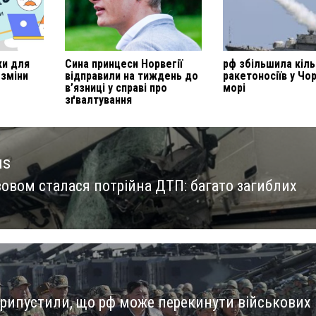
ки для
Сина принцеси Норвегії
рф збільшила кіль
 зміни
відправили на тиждень до
ракетоносіїв у Чо
в’язниці у справі про
морі
зґвалтування
us
вовом сталася потрійна ДТП: багато загиблих
us
припустили, що рф може перекинути військових