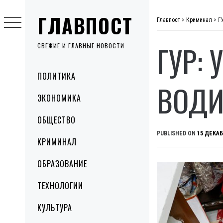
Skip
ГЛАВПОСТ
to
Главпост
>
Криминал
>
Г
content
ГУР: 
СВЕЖИЕ И ГЛАВНЫЕ НОВОСТИ
Primary
ПОЛИТИКА
Menu
ВОДИ
ЭКОНОМИКА
ОБЩЕСТВО
PUBLISHED ON
15 ДЕКАБ
КРИМИНАЛ
ОБРАЗОВАНИЕ
ТЕХНОЛОГИИ
КУЛЬТУРА