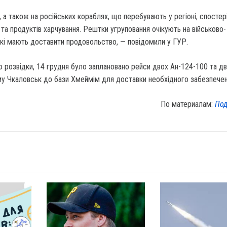
, а також на російських кораблях, що перебувають у регіоні, спостер
 та продуктів харчування. Рештки угруповання очікують на військово-
 які мають доставити продовольство, — повідомили у ГУР.
ю розвідки, 14 грудня було заплановано рейси двох Ан-124-100 та д
у Чкаловськ до бази Хмеймім для доставки необхідного забезпечен
По материалам:
Под