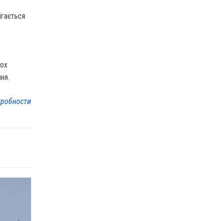
ігається
вох
ня.
робности