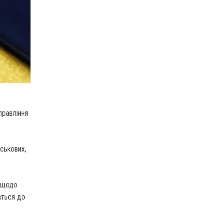
правління
ськових,
и щодо
аться до