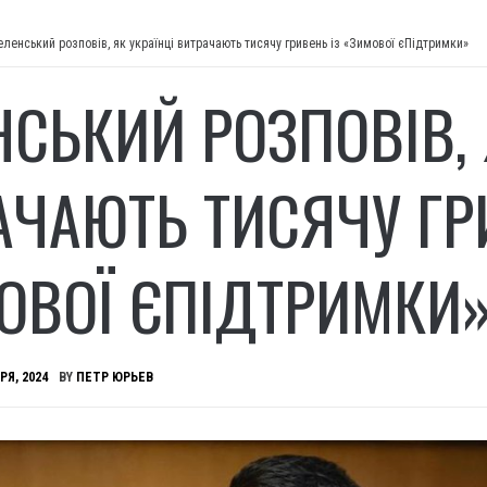
еленський розповів, як українці витрачають тисячу гривень із «Зимової єПідтримки»
НСЬКИЙ РОЗПОВІВ, 
АЧАЮТЬ ТИСЯЧУ ГР
ОВОЇ ЄПІДТРИМКИ
РЯ, 2024
BY
ПЕТР ЮРЬЕВ