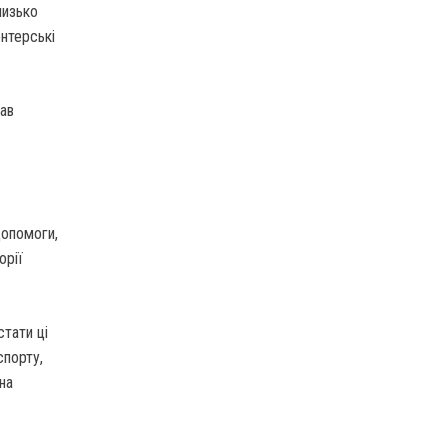
лизько
онтерські
ав
допомоги,
орії
тати ці
спорту,
на