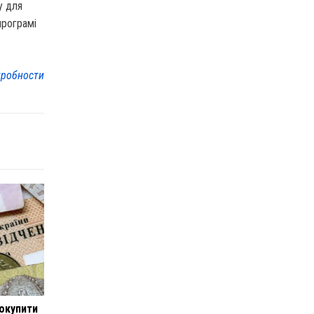
у для
програмі
робности
докупити