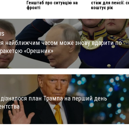
Генштаб про ситуацію на
стаж для пенсії: с
фронті
коштує рік
us
сія найближчим часом може знову вдарити по
us
і ракетою «Орешник»
s дізналося план Трампа на перший день
ентства