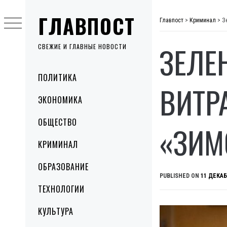
Skip
ГЛАВПОСТ
to
Главпост
>
Криминал
>
З
content
ЗЕЛЕ
СВЕЖИЕ И ГЛАВНЫЕ НОВОСТИ
Primary
ПОЛИТИКА
Menu
ВИТР
ЭКОНОМИКА
ОБЩЕСТВО
«ЗИМ
КРИМИНАЛ
ОБРАЗОВАНИЕ
PUBLISHED ON
11 ДЕКАБ
ТЕХНОЛОГИИ
КУЛЬТУРА