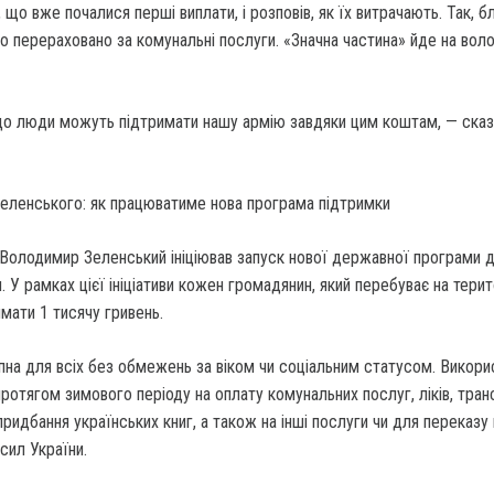
 що вже почалися перші виплати, і розповів, як їх витрачають. Так, б
о перераховано за комунальні послуги. «Значна частина» йде на вол
о люди можуть підтримати нашу армію завдяки цим коштам, — сказ
Зеленського: як працюватиме нова програма підтримки
 Володимир Зеленський ініціював запуск нової державної програми 
. У рамках цієї ініціативи кожен громадянин, який перебуває на терит
мати 1 тисячу гривень.
на для всіх без обмежень за віком чи соціальним статусом. Викорис
отягом зимового періоду на оплату комунальних послуг, ліків, тран
придбання українських книг, а також на інші послуги чи для переказу 
сил України.