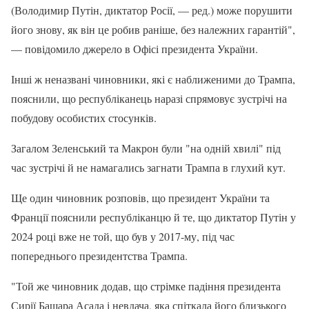
(Володимир Путін, диктатор Росії, — ред.) може порушити
його знову, як він це робив раніше, без належних гарантій",
— повідомило джерело в Офісі президента України.
Інші ж неназвані чиновники, які є наближеними до Трампа,
пояснили, що республіканець наразі спрямовує зустрічі на
побудову особистих стосунків.
Загалом Зеленський та Макрон були "на одній хвилі" під
час зустрічі й не намагались загнати Трампа в глухий кут.
Ще один чиновник розповів, що президент України та
Франції пояснили республіканцю й те, що диктатор Путін у
2024 році вже не той, що був у 2017-му, під час
попереднього президентства Трампа.
"Той же чиновник додав, що стрімке падіння президента
Сирії Башара Асада і невдача, яка спіткала його близького