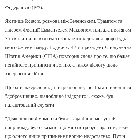
Федерацією (РФ).
Як пише Reuters, розмова між Зеленським, Трампом та
лідером Франції Еммануелем Макроном тривала протягом
35 хвилин й не включала конкретних деталей щодо будь-
якого бачення миру. Водночас 47-й президент Сполучених
Штатів Америки (США) повторив слова про те, що бажає
негайного припинення вогню, а також діалогу щодо
завершення війни.
Ще одне джерело видання розповіло, що Трамп поводився
"доброзичливо, шанобливо і відкрито і, схоже, був
налаштований слухати".
"Деякі ключові моменти були згадані під час зустрічі —
наприклад, було сказано, що мир потребує гарантій, тому
що одного лише припинення вогню недостатньо, Путін