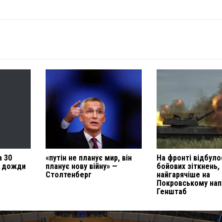
а 30
«путін не планує мир, він
На фронті відбуло
т дожди
планує нову війну» —
бойових зіткнень,
Столтенберг
найгарячіше на
Покровському нап
Генштаб