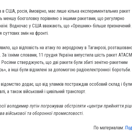
 в США, росія, ймовірно, має лише кілька експериментальних ракет
ть меншу боєголовку порівняно з іншими ракетами, що регулярно
раїні. Водночас у США вважають, що «Орешник» більше призначений
я суттєвих змін на фронті.
явило, що відповість на атаку по аеродрому в Таганрозі, розташован
. За їхніми словами, 11 грудня Україна випустила шість ракет ATAC
. Росіяни стверджують, що дві ракети були збиті зенітно-ракетним
», а інші були відхилені за допомогою радіоелектронної боротьби.
 відомство додає, що від уламків постраждав особовий склад і були
лі, а також військовий і цивільний транспорт.
осії володимир путін погрожував обстріляти «центри прийняття ріш
ва військової та оборонної промисловості.
По материалам:
Под