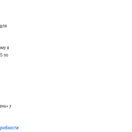
 для
ому в
MS по
ень» у
робности