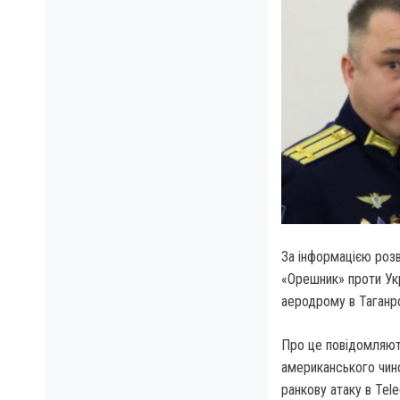
За інформацією розв
«Орешник» проти Укр
аеродрому в Таганро
Про це повідомляють
американського чин
ранкову атаку в Tel