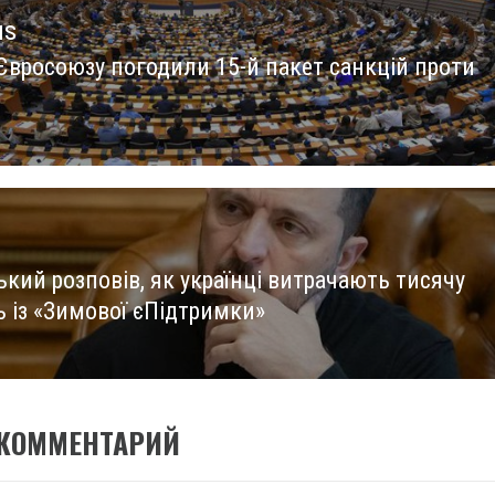
us
Євросоюзу погодили 15-й пакет санкцій проти
us
кий розповів, як українці витрачають тисячу
ь із «Зимової єПідтримки»
 КОММЕНТАРИЙ