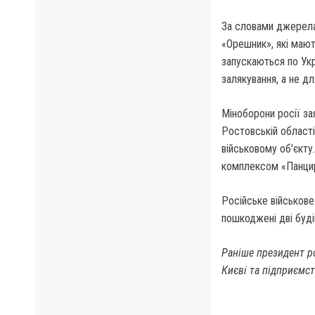
За словами джерела
«Орешник», які маю
запускаються по Ук
залякування, а не дл
Міноборони росії за
Ростовській області
військовому об'єкту
комплексом «Панцирь
Російське військове
пошкоджені дві будів
Раніше президент р
Києві та підприємст