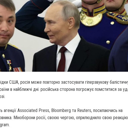
ідки США, росія може повторно застосувати гіперзвукову балістичн
аїни в найближчі дні. російська сторона погрожує помститися за уд
зі.
 агенції Associated Press, Bloomberg та Reuters, посилаючись на
овника. Міноборони росії, своєю чергою, оприлюднило свою реакцію
egram.