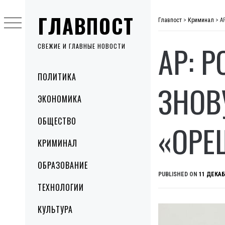
Skip
ГЛАВПОСТ
to
Главпост
>
Криминал
>
A
content
AP: 
СВЕЖИЕ И ГЛАВНЫЕ НОВОСТИ
Primary
ПОЛИТИКА
Menu
ЗНОВ
ЭКОНОМИКА
ОБЩЕСТВО
«ОРЕ
КРИМИНАЛ
ОБРАЗОВАНИЕ
PUBLISHED ON
11 ДЕКАБ
ТЕХНОЛОГИИ
КУЛЬТУРА