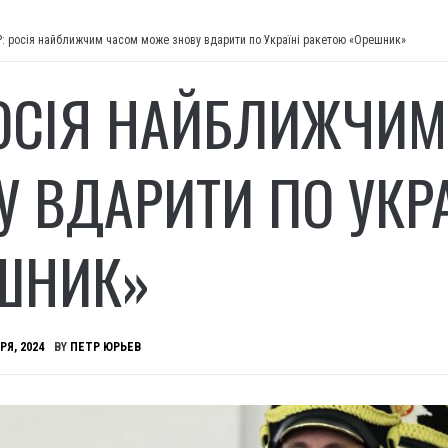
P: росія найближчим часом може знову вдарити по Україні ракетою «Орешник»
РОСІЯ НАЙБЛИЖЧИ
У ВДАРИТИ ПО УКРА
ШНИК»
РЯ, 2024
BY
ПЕТР ЮРЬЕВ