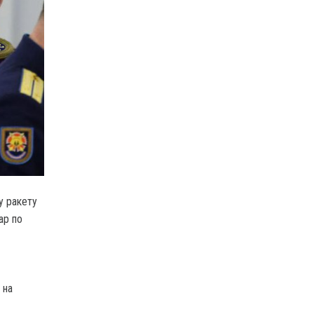
у ракету
ар по
 на