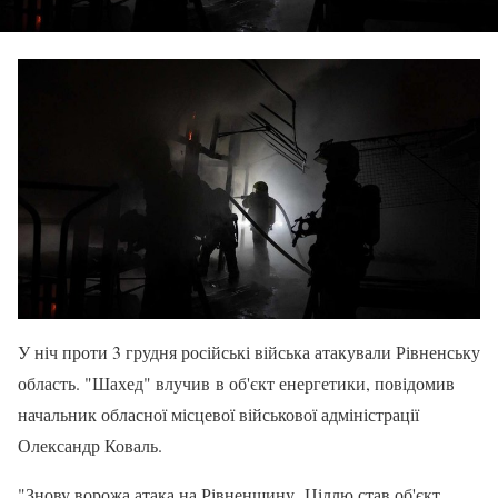
У ніч проти 3 грудня російські війська атакували Рівненську
область. "Шахед" влучив в об'єкт енергетики, повідомив
начальник обласної місцевої військової адміністрації
Олександр Коваль.
"Знову ворожа атака на Рівненщину. Ціллю став об'єкт