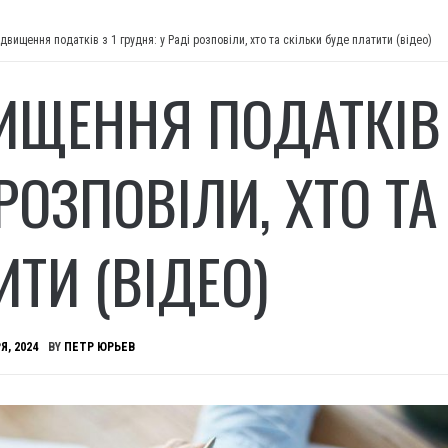
ідвищення податків з 1 грудня: у Раді розповіли, хто та скільки буде платити (відео)
ИЩЕННЯ ПОДАТКІВ З
РОЗПОВІЛИ, ХТО ТА
ИТИ (ВІДЕО)
Я, 2024
BY
ПЕТР ЮРЬЕВ