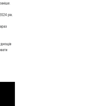
раніше.
2024 рік.
зараз
уднощів
ювати