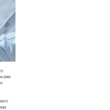
су.
а рівні
ен
ового
нова