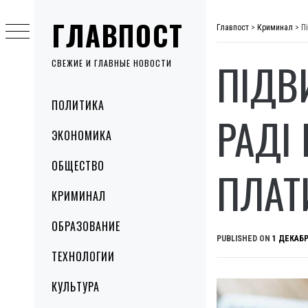
Skip
ГЛАВПОСТ
to
Главпост
>
Криминал
>
П
content
ПІДВ
СВЕЖИЕ И ГЛАВНЫЕ НОВОСТИ
Primary
ПОЛИТИКА
Menu
РАДІ 
ЭКОНОМИКА
ОБЩЕСТВО
ПЛАТ
КРИМИНАЛ
ОБРАЗОВАНИЕ
PUBLISHED ON
1 ДЕКАБР
ТЕХНОЛОГИИ
КУЛЬТУРА