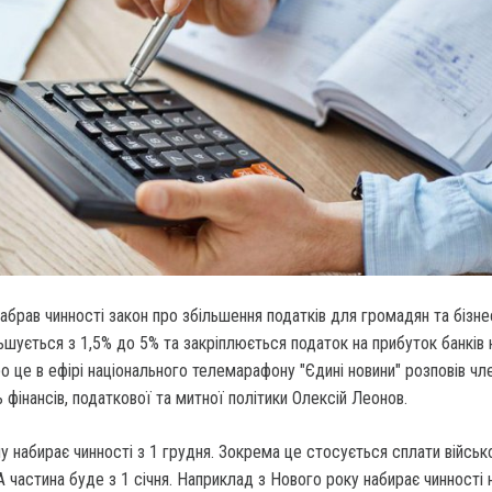
набрав чинності закон про збільшення податків для громадян та бізне
ьшується з 1,5% до 5% та закріплюється податок на прибуток банків н
о це в ефірі національного телемарафону "Єдині новини" розповів чл
ь фінансів, податкової та митної політики Олексій Леонов.
у набирає чинності з 1 грудня. Зокрема це стосується сплати військ
 А частина буде з 1 січня. Наприклад з Нового року набирає чинності 