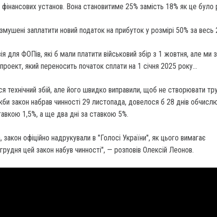
 фінансових установ. Вона становитиме 25% замість 18% як це було 
змушені заплатити новий податок на прибуток у розмірі 50% за весь 
зія для ФОПів, які б мали платити військовий збір з 1 жовтня, але ми 
роект, який переносить початок сплати на 1 січня 2025 року…
я технічний збій, але його швидко виправили, щоб не створювати тр
кби закон набрав чинності 29 листопада, довелося б 28 днів обчисл
ставкою 1,5%, а ще два дні за ставкою 5%.
 закон офіційно надрукували в "Голосі України", як цього вимагає
 грудня цей закон набув чинності", — розповів Олексій Леонов.