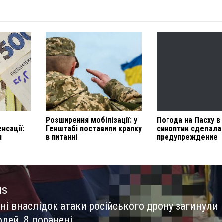
Розширення мобілізації: у
Погода на Пасху в
нсації:
Генштабі поставили крапку
синоптик сделала
и
в питанні
предупреждение
us
ні внаслідок атаки російського дрону загинули
us
дей, 8 поранені