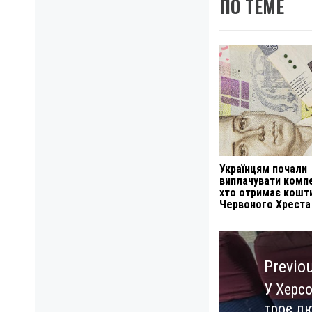
ПО ТЕМЕ
Українцям почали
виплачувати компе
хто отримає кошт
Червоного Хреста
Навигация
по
Previo
записям
У Херсо
Previo
троє лю