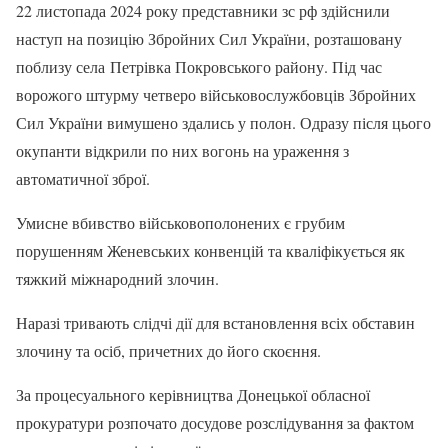
22 листопада 2024 року представники зс рф здійснили
наступ на позицію Збройних Сил України, розташовану
поблизу села Петрівка Покровського району. Під час
ворожого штурму четверо військовослужбовців Збройних
Сил України вимушено здались у полон. Одразу після цього
окупанти відкрили по них вогонь на ураження з
автоматичної зброї.
Умисне вбивство військовополонених є грубим
порушенням Женевських конвенцій та кваліфікується як
тяжкий міжнародний злочин.
Наразі тривають слідчі дії для встановлення всіх обставин
злочину та осіб, причетних до його скоєння.
За процесуального керівництва Донецької обласної
прокуратури розпочато досудове розслідування за фактом