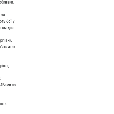
бинівки,
 за
ють бої у
ягом дня
гіївки,
п’ять атак
рівки,
х
 КАБами по
юють