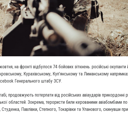
жовтня, на фронті відбулося 74 бойових зіткнень.
російські окупанти 
окровському, Курахівському, Куп’янському та Лиманському напрямка
acebook Генерального штабу ЗСУ.
табі, продовжують потерпати від російських авіаударів прикордонні 
ької областей. Зокрема, терористи били керованими авіабомбами по
, Студенка, Павлівки, Степного, Токарівки та Уланового, скинувши пр