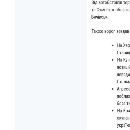
Від артобстрілів те
та Сумської областе
Бачівськ.
Також ворог завдав 
На Хар
Стариц
На Куп
позиці
непода
Стельм
Агресо
поблиз
боєзіт
На Кра
окупан
україн