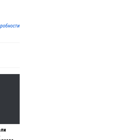
робности
али
в