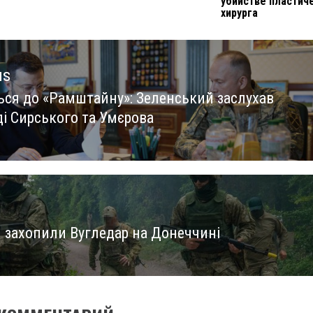
убийстве пластич
хирурга
us
ься до «Рамштайну»: Зеленський заслухав
us
ді Сирського та Умєрова
и захопили Вугледар на Донеччині