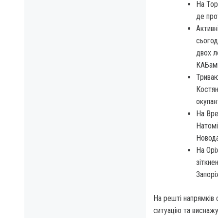
На Тор
де про
Активн
сьогод
двох л
КАБами
Триваю
Костян
окупан
На Вре
Натомі
Новода
На Орі
зіткне
Запор
На решті напрямків 
ситуацію та виснажую