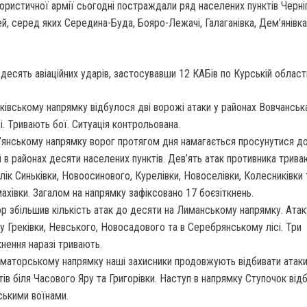
рористичної армії сьогодні постраждали ряд населених пунктів Черні
й, серед яких Середина-Буда, Бояро-Лежачі, Галаганівка, Дем’янівка
десять авіаційних ударів, застосувавши 12 КАБів по Курській області
ківському напрямку відбулося дві ворожі атаки у районах Вовчанськ
і. Тривають бої. Ситуація контрольована.
’янському напрямку ворог протягом дня намагається просунутися д
й в районах десяти населених пунктів. Дев’ять атак противника трива
лік Синьківки, Новоосинового, Курелівки, Новоселівки, Колесниківки 
ахівки. Загалом на напрямку зафіксовано 17 боєзіткнень.
р збільшив кількість атак до десяти на Лиманському напрямку. Атак
у Греківки, Невського, Новосадового та в Серебрянському лісі. Три
кнення наразі тривають.
маторському напрямку наші захисники продовжують відбивати атак
тів біля Часового Яру та Григорівки. Наступ в напрямку Ступочок від
ськими воїнами.