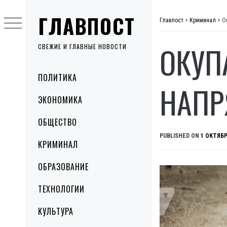
Skip
ГЛАВПОСТ
to
Главпост
>
Криминал
>
О
content
ОКУП
СВЕЖИЕ И ГЛАВНЫЕ НОВОСТИ
Primary
ПОЛИТИКА
Menu
НАПР
ЭКОНОМИКА
ОБЩЕСТВО
PUBLISHED ON
1 ОКТЯБР
КРИМИНАЛ
ОБРАЗОВАНИЕ
ТЕХНОЛОГИИ
КУЛЬТУРА