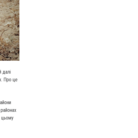
й далі
х. Про це
райони
 районах
и цьому