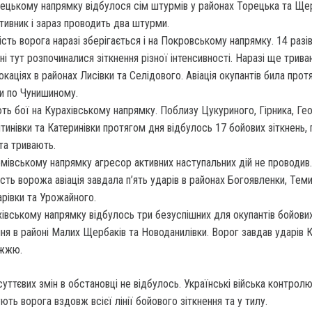
ецькому напрямку відбулося сім штурмів у районах Торецька та Щер
тивник і зараз проводить два штурми.
ість ворога наразі зберігається і на Покровському напрямку. 14 разів
ні тут розпочиналися зіткнення різної інтенсивності. Наразі ще трива
окаціях в районах Лисівки та Селідового. Авіація окупантів била прот
 по Чунишиному.
ть бої на Курахівському напрямку. Поблизу Цукуриного, Гірника, Геор
тинівки та Катеринівки протягом дня відбулось 17 бойових зіткнень, 
та тривають.
мівському напрямку агресор активних наступальних дій не проводив.
сть ворожа авіація завдала п’ять ударів в районах Богоявленки, Теми
рівки та Урожайного.
хівському напрямку відбулось три безуспішних для окупантів бойови
ння в районі Малих Щербаків та Новоданилівки. Ворог завдав ударів
іжжю.
суттєвих змін в обстановці не відбулось. Українські війська контрол
ть ворога вздовж всієї лінії бойового зіткнення та у тилу.