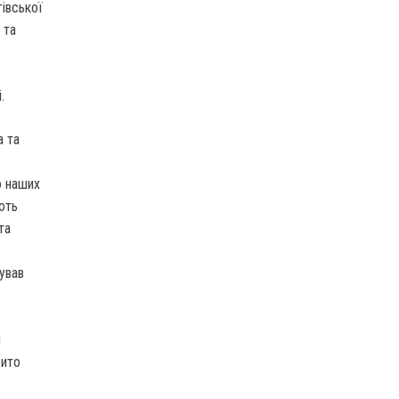
гівської
 та
.
а та
о наших
ють
та
ував
и
бито