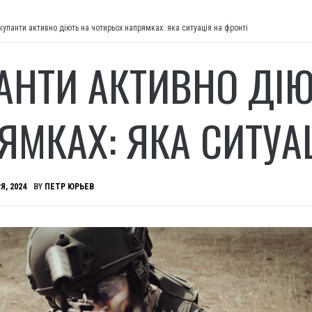
купанти активно діють на чотирьох напрямках: яка ситуація на фронті
АНТИ АКТИВНО ДІЮ
ЯМКАХ: ЯКА СИТУА
Я, 2024
BY
ПЕТР ЮРЬЕВ