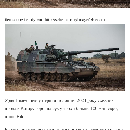
itemscope itemtype=»http://schema.org/ImageObject»>
Уряд Німеччини у першій половині 2024 року схвалив
продаж Катару зброї на суму трохи більше 100 млн євро,
пише Bild.
Більша частина цієї суми піде на покупку сучасних колісних