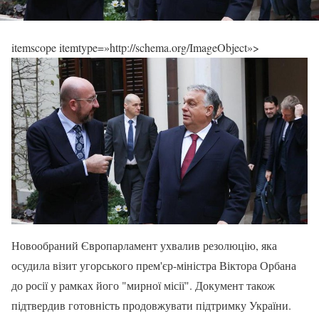
itemscope itemtype=»http://schema.org/ImageObject»>
Новообраний Європарламент ухвалив резолюцію, яка
осудила візит угорського прем'єр-міністра Віктора Орбана
до росії у рамках його "мирної місії". Документ також
підтвердив готовність продовжувати підтримку України.