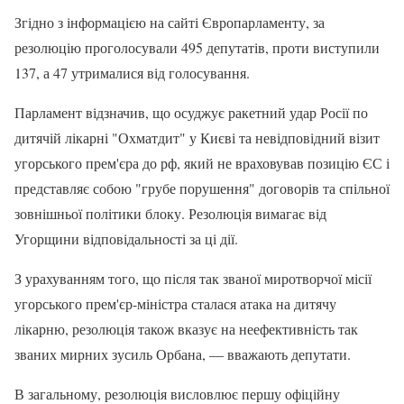
Згідно з інформацією на сайті Європарламенту, за
резолюцію проголосували 495 депутатів, проти виступили
137, а 47 утрималися від голосування.
Парламент відзначив, що осуджує ракетний удар Росії по
дитячій лікарні "Охматдит" у Києві та невідповідний візит
угорського прем'єра до рф, який не враховував позицію ЄС і
представляє собою "грубе порушення" договорів та спільної
зовнішньої політики блоку. Резолюція вимагає від
Угорщини відповідальності за ці дії.
З урахуванням того, що після так званої миротворчої місії
угорського прем'єр-міністра сталася атака на дитячу
лікарню, резолюція також вказує на неефективність так
званих мирних зусиль Орбана, — вважають депутати.
В загальному, резолюція висловлює першу офіційну