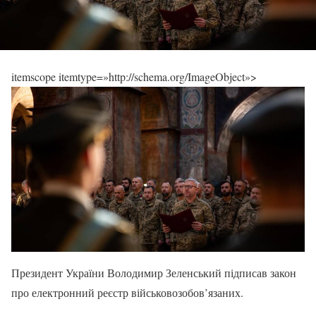
itemscope itemtype=»http://schema.org/ImageObject»>
Президент України Володимир Зеленський підписав закон
про електронний реєстр військовозобов’язаних.