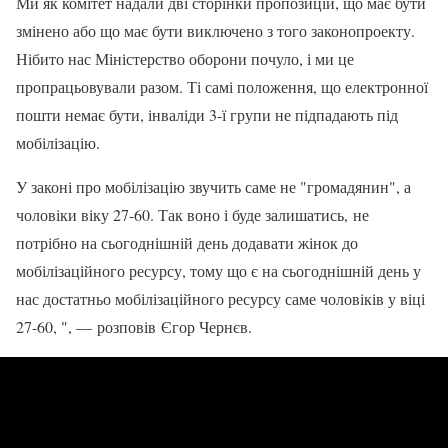
Ми як комітет надали дві сторінки пропозицій, що має бути
змінено або що має бути виключено з того законопроекту.
Нібито нас Міністерство оборони почуло, і ми це
пропрацьовували разом. Ті самі положення, що електронної
пошти немає бути, інваліди 3-ї групи не підпадають під
мобілізацію.
У законі про мобілізацію звучить саме не "громадянин", а
чоловіки віку 27-60. Так воно і буде залишатись, не
потрібно на сьогоднішній день додавати жінок до
мобілізаційного ресурсу, тому що є на сьогоднішній день у
нас достатньо мобілізаційного ресурсу саме чоловіків у віці
27-60, ", — розповів Єгор Чернєв.