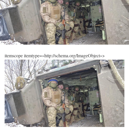
itemscope itemtype=»http://schema.org/ImageObject»>