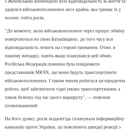
з Женевською конвенцією всю відповідальність за життя та
здоров'я військовополонених несе країна, яка тримає їх у
полоні, тобто росія.
"До моменту, коли військовополонені через процес обміну
повертаються на свою Батьківщину, до того часу вся
відповідальність лежить на стороні тримання. Отже, в
нашому випадку, навіть якщо планувався цей обмін,
Російська Федерація повинна була повідомити
представників МКЧХ, що вони будуть транспортувати
військовополонених. І таким чином робиться ця юридична
робота, щоб забезпечити гідні умови транспортування, а
також безпеку під час цього маршруту", — пояснив
уповноважений.
На його думку, росія заздалегідь спланувала інформаційну
кампанію проти України, це пояснюють швидкі реакції з