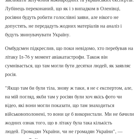
Лубінець переконаний, що як і з випадком в Оленівці,
росіяни будуть робити голослівні заяви, але нікого не
допустять, не передадуть жодних матеріалів на аналіз і
будуть звинувачувати Україну.
Омбудсмен підкреслив, що поки невідомо, хто перебував на
літаку Іл-76 у момент авіакатастрофи. Також він
сумнівається, що там могли бути десятки людей, як заявляє
росія.
"Якщо там би були тіла, знову ж таки, я не є експертом, але,
на мій погляд, якби там у росіян були хоч якісь фото чи
відео, які вони могли показати, що там знаходиться
військовополонені, то вони це б використали. Ми не бачили
жодних ознак того, що в літаку була така кількість
людей. Громадян України, чи не громадян України", —