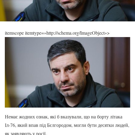
itemscope itemtype=»http://schema.org/ImageObject»>
Немає жодних ознак, які б вказували, що на борту літака
Іл-76, який впав під Бєлгородом, могли бути десятки людей,
як заявляють у росії.