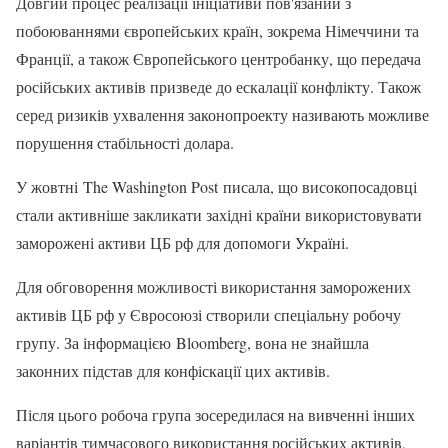
Довгий процес реалізації ініціативи пов'язаний з
побоюваннями європейських країн, зокрема Німеччини та
Франції, а також Європейського центробанку, що передача
російських активів призведе до ескалації конфлікту. Також
серед ризиків ухвалення законопроекту називають можливе
порушення стабільності долара.
У жовтні The Washington Post писала, що високопосадовці
стали активніше закликати західні країни використовувати
заморожені активи ЦБ рф для допомоги Україні.
Для обговорення можливості використання заморожених
активів ЦБ рф у Євросоюзі створили спеціальну робочу
групу. За інформацією Bloomberg, вона не знайшла
законних підстав для конфіскації цих активів.
Після цього робоча група зосередилася на вивченні інших
варіантів тимчасового використання російських активів,