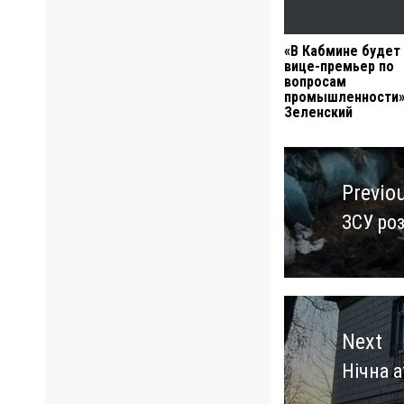
«В Кабмине будет
вице-премьер по
вопросам
промышленности»
Зеленский
Навигация
по
Previo
записям
ЗСУ ро
Previo
post:
Next
Нічна а
Next