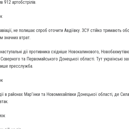
ив 912 артобстрілів.
ок
 авіації, не полишає спроб оточити Авдіївку. ЗСУ стійко тримають об
м значних втрат.
наступальні дії противника східніше Новокалинового, Новобахмутівк
, Сєверного та Первомайського Донецької області. Тут українські за
 пише пресслужба.
ок
дії в районах Мар’їнки та Новомихайлівки Донецької області, де Сил
атак.
мок