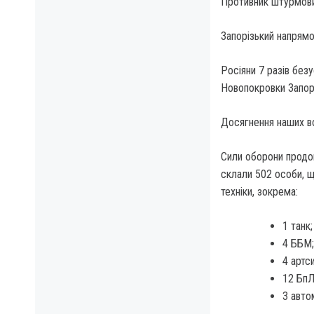
Противник штурмових
Запорізький напрям
Росіяни 7 разів без
Новопокровки Запорі
Досягнення наших во
Сили оборони продо
склали 502 особи, щ
техніки, зокрема:
1 танк;
4 ББМ;
4 артс
12 БпЛ
3 авто