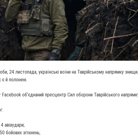
би, 24 листопада, українські воїни на Таврійському напрямку знищ
 є й полонені.
у Facebook об'єднаний пресцентр Сил оборони Таврійського напрямк
г:
 4 авіаудари;
 50 бойових зіткнень;