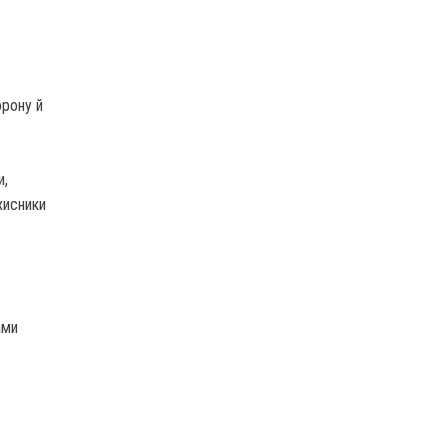
орону й
и,
хисники
ами