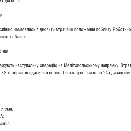
 дій не вів.
ок
успішно намагались відновити втрачене положення поблизу Роботино
зької області.
їнів
вжують наступальну операцію на Мелітопольському напрямку. Втрат
е 3 терористів здались в полон. Також було знищено 24 одиниці вій
истеми;
А;
мобілі.