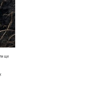
или ще
у.