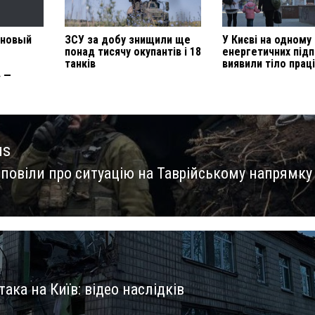
 новый
ЗСУ за добу знищили ще
У Києві на одному
понад тисячу окупантів і 18
енергетичних під
танків
виявили тіло прац
 —
us
зповіли про ситуацію на Таврійському напрямку
us
така на Київ: відео наслідків