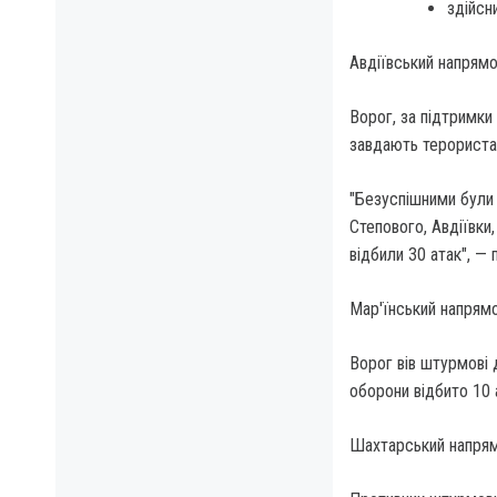
здійсн
Авдіївський напрям
Ворог, за підтримки
завдають терориста
"Безуспішними були 
Степового, Авдіївки
відбили 30 атак", —
Мар'їнський напрям
Ворог вів штурмові 
оборони відбито 10 
Шахтарський напря