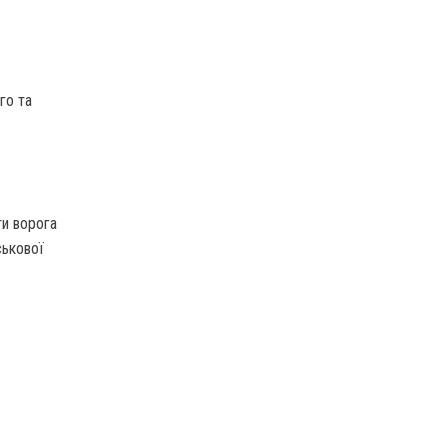
го та
и ворога
ськової