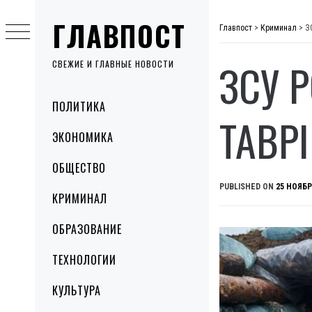
Skip
ГЛАВПОСТ
to
Главпост
>
Криминал
>
З
content
ЗСУ 
СВЕЖИЕ И ГЛАВНЫЕ НОВОСТИ
Primary
ПОЛИТИКА
Menu
ТАВР
ЭКОНОМИКА
ОБЩЕСТВО
PUBLISHED ON
25 НОЯБР
КРИМИНАЛ
ОБРАЗОВАНИЕ
ТЕХНОЛОГИИ
КУЛЬТУРА